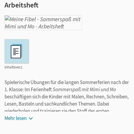
Arbeitsheft
Inhaltsverz.
Spielerische Übungen für die langen Sommerferien nach der
1. Klasse: Im Ferienheft
Sommerspaß mit Mimi und Mo
beschäftigen sich die Kinder mit Malen, Rechnen, Schreiben,
Lesen, Basteln und sachkundlichen Themen. Dabei
wiederholen und trainieren sie den Stoff des ersten
Schuljahres und gehen gut vorbereitet in das zweite.
Mehr lesen