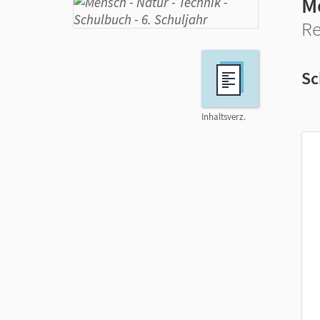
M
Re
Sc
Inhaltsverz.