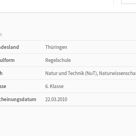
os
ndesland
Thüringen
ulform
Regelschule
h
Natur und Technik (NuT), Naturwissenscha
sse
6. Klasse
cheinungsdatum
22.03.2010
ße
Länge: 25,9 cm, Breite: 19 cm, Höhe: 0,7 cm
lag
Cornelsen: VWV