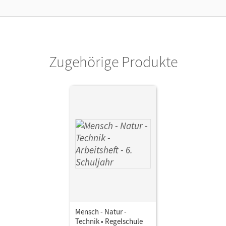
ausgeber/-in
Göbel, Engelhardt; Göbel, Elke; Vopel, Volke
or/-in
Heepmann, Bernd; Freiman, Thomas; Bruns,
Ebba; Göbel, Engelhardt; Göbel, Elke
Zugehörige Produkte
Mensch - Natur -
Technik • Regelschule