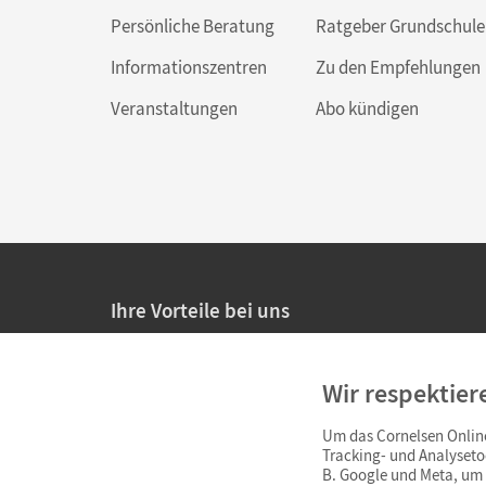
Persönliche Beratung
Ratgeber Grundschule
Informationszentren
Zu den Empfehlungen
Veranstaltungen
Abo kündigen
Ihre Vorteile bei uns
20% Prüfnachlass für Lehrkräfte
Wir respektier
Persönliche Angebote für Lehrkräfte
Um das Cornelsen Online
Sicheres Einkaufen mit SSL-Verschlüsselung
Tracking- und Analyseto
B. Google und Meta, um I