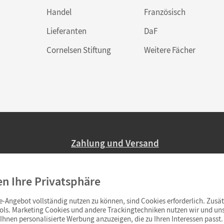
Handel
Französisch
Lieferanten
DaF
Cornelsen Stiftung
Weitere Fächer
Zahlung und Versand
Nur 2,95 EUR Versandkosten in Deutsc
en Ihre Privatsphäre
Ab 59,– EUR Bestellwert liefern wir ve
(Lieferung in 3–6 Tagen).
-Angebot vollständig nutzen zu können, sind Cookies erforderlich. Zusät
ols. Marketing Cookies und andere Trackingtechniken nutzen wir und uns
hnen personalisierte Werbung anzuzeigen, die zu Ihren Interessen passt. 