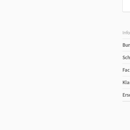
Inf
Bu
Sch
Fac
Kla
Ers
Ma
Ver