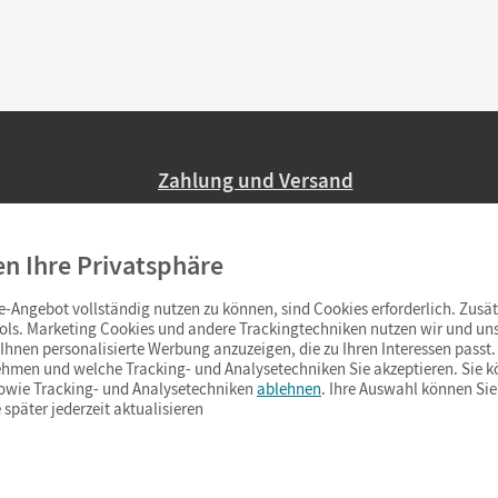
Zahlung und Versand
Nur 2,95 EUR Versandkosten in Deutsc
en Ihre Privatsphäre
Ab 59,– EUR Bestellwert liefern wir ve
(Lieferung in 3–6 Tagen).
-Angebot vollständig nutzen zu können, sind Cookies erforderlich. Zusät
ols. Marketing Cookies und andere Trackingtechniken nutzen wir und uns
hnen personalisierte Werbung anzuzeigen, die zu Ihren Interessen passt. 
hmen und welche Tracking- und Analysetechniken Sie akzeptieren. Sie k
sowie Tracking- und Analysetechniken
ablehnen
. Ihre Auswahl können Sie
 später jederzeit aktualisieren