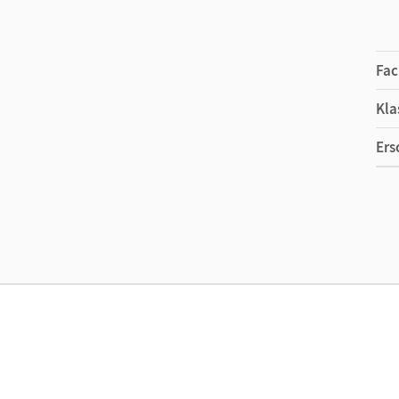
Fac
Kla
Ers
Ma
Ver