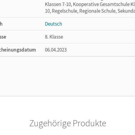
Klassen 7-10, Kooperative Gesamtschule Kl
10, Regelschule, Regionale Schule, Sekund
h
Deutsch
sse
8. Klasse
cheinungsdatum
06.04.2023
ße
Länge: 29,7 cm, Breite: 21 cm, Höhe: 0,6 cm
lag
Cornelsen Verlag
Zugehörige Produkte