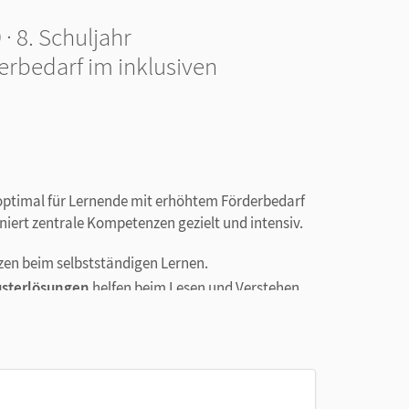
 8. Schuljahr
erbedarf im inklusiven
st optimal für Lernende mit erhöhtem Förderbedarf
iert zentrale Kompetenzen gezielt und intensiv.
zen beim selbstständigen Lernen.
usterlösungen
helfen beim Lesen und Verstehen
erprüft werden.