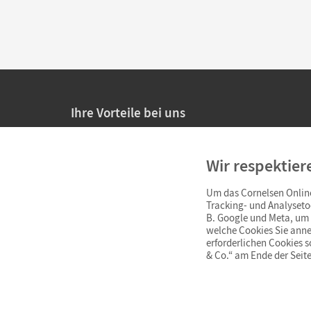
Ihre Vorteile bei uns
20% Prüfnachlass für Lehrkräfte
Wir respektier
Persönliche Angebote für Lehrkräfte
Um das Cornelsen Online
Sicheres Einkaufen mit SSL-Verschlüsselung
Tracking- und Analyseto
B. Google und Meta, um I
Verlängerte
Widerrufsfrist
von 4 Wochen
welche Cookies Sie anne
erforderlichen Cookies 
& Co.“ am Ende der Seite
Schnelle und einfache Retourenabwicklung