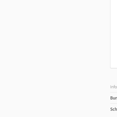
Inf
Bu
Sch