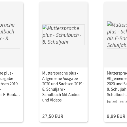
e plus •
Muttersprache plus •
Muttersprac
Ausgabe
Allgemeine Ausgabe
Allgemeine
hsen 2019 ·
2020 und Sachsen 2019 ·
2020 und Sa
•
8. Schuljahr •
8. Schuljahr
ls E-Book
Schulbuch Mit Audios
Schulbuch 
und Videos
Mit Medien
Einzellizen
27,50 EUR
9,99 EUR