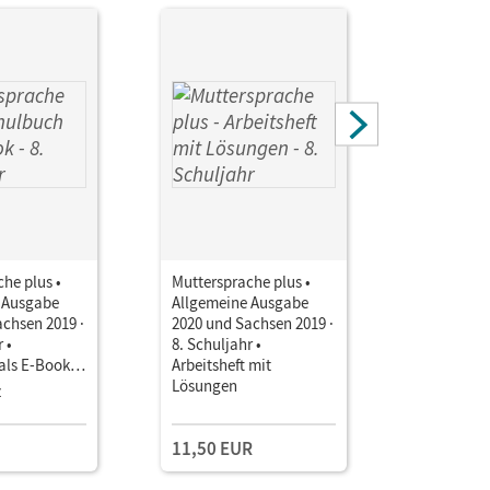
he plus •
Muttersprache plus •
Mutterspr
 Ausgabe
Allgemeine Ausgabe
Allgemein
chsen 2019 ·
2020 und Sachsen 2019 ·
2020 und 
 •
8. Schuljahr •
8. Schulja
als E-Book
Arbeitsheft mit
Unterrich
Lösungen
Book mit
z
Kollegium
Lehrkräft
und Planu
11,50 EUR
169,00 