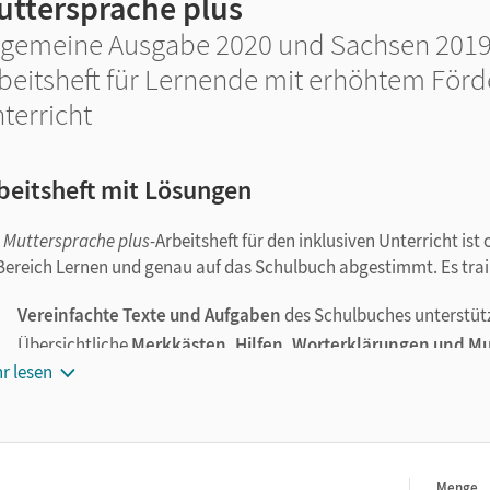
uttersprache plus
lgemeine Ausgabe 2020 und Sachsen 2019 ·
beitsheft für Lernende mit erhöhtem Förd
terricht
beitsheft mit Lösungen
s
Muttersprache plus-
Arbeitsheft für den inklusiven Unterricht i
Bereich Lernen und genau auf das Schulbuch abgestimmt. Es train
Vereinfachte Texte und Aufgaben
des Schulbuches unterstüt
Übersichtliche
Merkkästen, Hilfen, Worterklärungen und M
der Texte und beim Bearbeiten der Übungen.
r lesen
Auf
Testseiten
kann der Kenntnisstand schnell und einfach üb
Menge