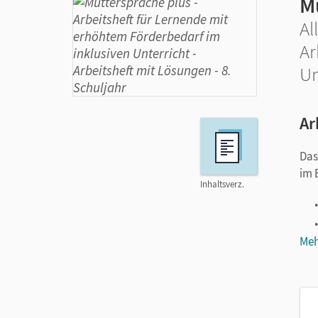
M
Al
Ar
Un
Ar
Da
im 
Inhaltsverz.
Meh