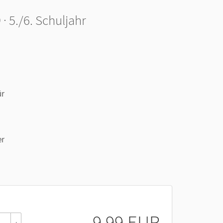
 5./6. Schuljahr
ür
er
9,99 EUR