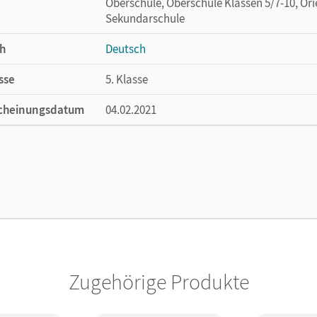
Oberschule, Oberschule Klassen 5/7-10, Ori
Sekundarschule
h
Deutsch
sse
5. Klasse
cheinungsdatum
04.02.2021
ße
Länge: 21 cm, Breite: 14,9 cm, Höhe: 0,5 cm
lag
Cornelsen Verlag
Zugehörige Produkte