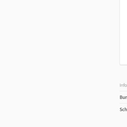
Inf
Bu
Sch