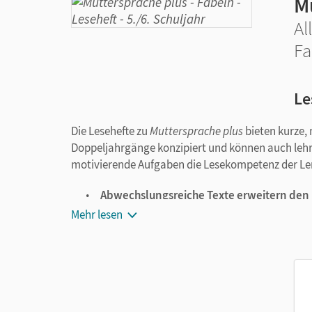
M
Al
Fa
Le
Die Lesehefte zu
Muttersprache plus
bieten kurze, 
Doppeljahrgänge konzipiert und können auch lehr
motivierende Aufgaben die Lesekompetenz der Le
Abwechslungsreiche Texte erweitern den L
die
Textgattung "Fabeln".
Mehr lesen
Vielfältige Aufgaben
sichern das Textverst
werden.
Musterlösungen im Lösungsbeileger
, leic
unterstützen den selbstständigen Lernproze