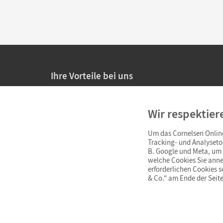
Ihre Vorteile bei uns
20% Prüfnachlass für Lehrkräfte
Wir respektier
Persönliche Angebote für Lehrkräfte
Um das Cornelsen Online
Sicheres Einkaufen mit SSL-Verschlüsselung
Tracking- und Analyseto
B. Google und Meta, um I
Verlängerte
Widerrufsfrist
von 4 Wochen
welche Cookies Sie anne
erforderlichen Cookies 
& Co.“ am Ende der Seite
Schnelle und einfache Retourenabwicklung