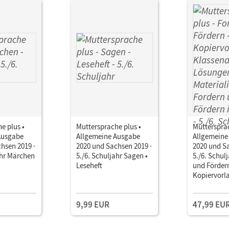
e plus •
Muttersprache plus •
Muttersprac
Ausgabe
Allgemeine Ausgabe
Allgemeine
hsen 2019 ·
2020 und Sachsen 2019 ·
2020 und Sa
ahr Märchen
5./6. Schuljahr Sagen •
5./6. Schul
Leseheft
und Fördern
Kopiervorl
Klassenarb
Lösungen • 
9,99 EUR
47,99 EU
zum Forder
Fördern im