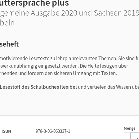
uttersprache plus
lgemeine Ausgabe 2020 und Sachsen 2019 ·
beln
seheft
motivierende Lesetexte zu lehrplanrelevanten Themen. Sie sind f
werkunabhängig eingesetzt werden. Die Hefte festigen über
rnenden und fördern den sicheren Umgang mit Texten.
esestoff des Schulbuches flexibel
und vertiefen das Wissen üb
ändnis und können von den Lernenden direkt im Heft bearbeitet
ht verständliche
Lösungshilfen
und liebevolle
Illustrationen
ss.
Menge
1
ISBN
978-3-06-063337-1