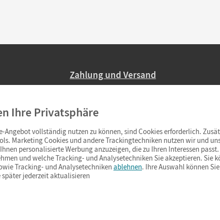
Zahlung und Versand
Nur 2,95 EUR Versandkosten in Deutsc
en Ihre Privatsphäre
Ab 59,– EUR Bestellwert liefern wir ve
(Lieferung in 3–6 Tagen).
-Angebot vollständig nutzen zu können, sind Cookies erforderlich. Zusät
ols. Marketing Cookies und andere Trackingtechniken nutzen wir und uns
hnen personalisierte Werbung anzuzeigen, die zu Ihren Interessen passt. 
hmen und welche Tracking- und Analysetechniken Sie akzeptieren. Sie k
sowie Tracking- und Analysetechniken
ablehnen
. Ihre Auswahl können Sie
 später jederzeit aktualisieren