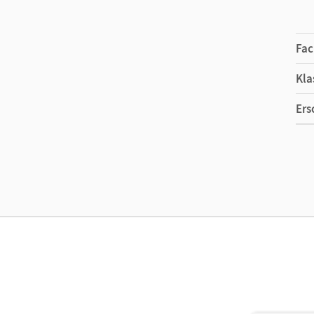
Fac
Kla
Ers
Ma
Ver