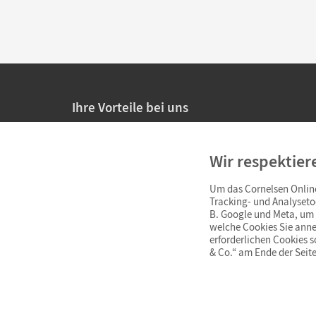
Ihre Vorteile bei uns
20% Prüfnachlass für Lehrkräfte
Wir respektier
Persönliche Angebote für Lehrkräfte
Um das Cornelsen Online
Sicheres Einkaufen mit SSL-Verschlüsselung
Tracking- und Analyseto
B. Google und Meta, um I
Verlängerte
Widerrufsfrist
von 4 Wochen
welche Cookies Sie anne
erforderlichen Cookies 
& Co.“ am Ende der Seite
Schnelle und einfache Retourenabwicklung