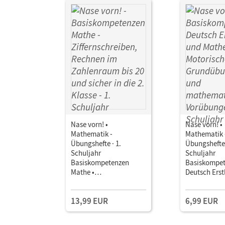
Nase vorn! •
Nase vorn! •
Mathematik -
Mathematik 
Übungshefte · 1.
Übungshefte 
Schuljahr
Schuljahr
Basiskompetenzen
Basiskompe
Mathe •
Deutsch Erst
Ziffernschreiben,
Mathe • Mot
Rechnen im
Grundübung
13,99 EUR
6,99 EUR
Zahlenraum bis 20 und
mathematis
sicher in die 2. Klasse 4
Vorübungen 
Übungshefte mit
Übungshefte