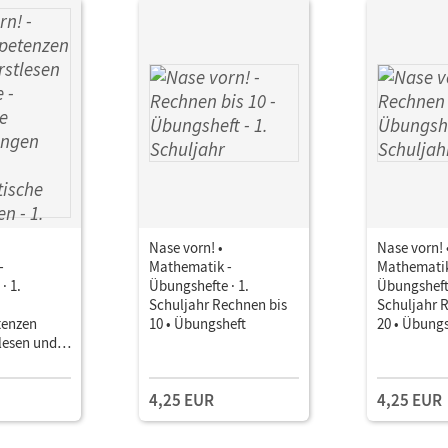
Nase vorn! •
Nase vorn! 
-
Mathematik -
Mathematik
· 1.
Übungshefte · 1.
Übungshefte
Schuljahr Rechnen bis
Schuljahr 
tenzen
10 • Übungsheft
20 • Übung
lesen und
orische
en und
4,25 EUR
4,25 EUR
che
2
 mit