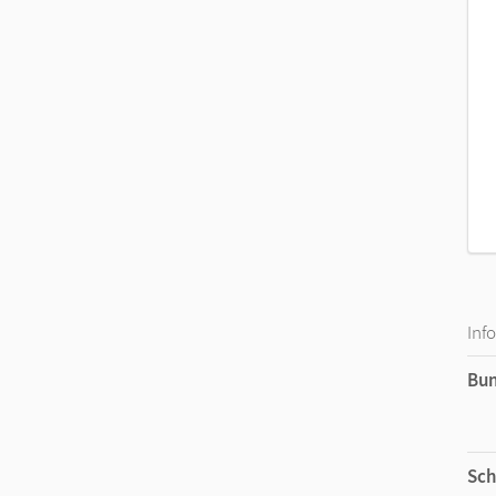
Inf
Bu
Sch