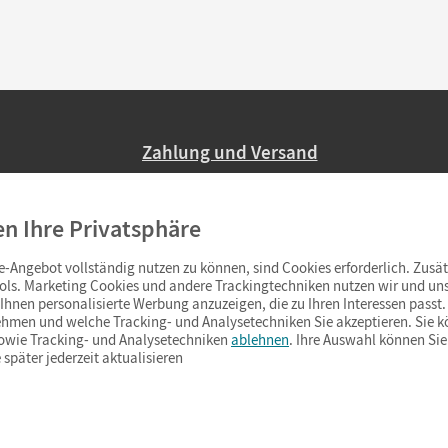
Zahlung und Versand
Nur 2,95 EUR Versandkosten in Deutsc
en Ihre Privatsphäre
Ab 59,– EUR Bestellwert liefern wir ve
(Lieferung in 3–6 Tagen).
-Angebot vollständig nutzen zu können, sind Cookies erforderlich. Zusät
ols. Marketing Cookies und andere Trackingtechniken nutzen wir und uns
hnen personalisierte Werbung anzuzeigen, die zu Ihren Interessen passt. 
hmen und welche Tracking- und Analysetechniken Sie akzeptieren. Sie k
sowie Tracking- und Analysetechniken
ablehnen
. Ihre Auswahl können Sie
 später jederzeit aktualisieren