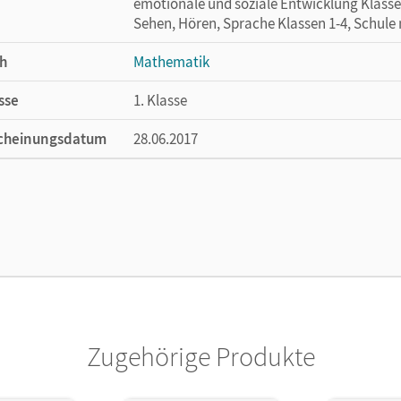
emotionale und soziale Entwicklung Klasse
Sehen, Hören, Sprache Klassen 1-4, Schule
h
Mathematik
sse
1. Klasse
cheinungsdatum
28.06.2017
ße
Länge: 14,8 cm, Breite: 21 cm, Höhe: 0,3 cm
lag
Cornelsen Verlag
Zugehörige Produkte