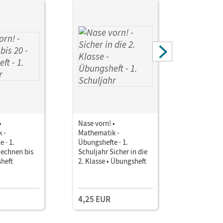
•
Nase vorn! •
Nase vorn!
 -
Mathematik -
Mathemati
 · 1.
Übungshefte · 1.
Übungsheft
Rechnen bis
Schuljahr Sicher in die
Schuljahr
sheft
2. Klasse • Übungsheft
Sachrechn
978-3-06-0
Einzellize
Kompeten
4,25 EUR