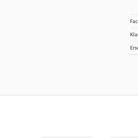
Fac
Kla
Ers
Ma
Ver