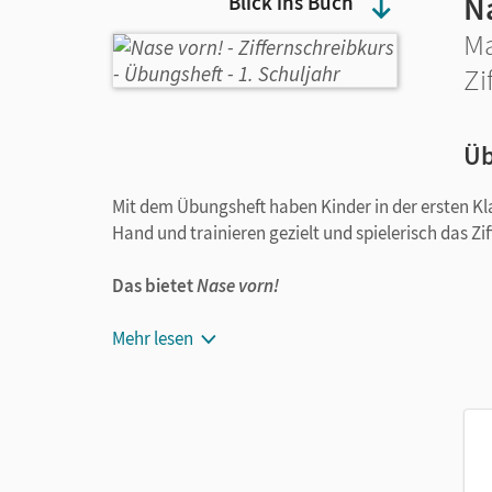
N
Blick ins Buch
Ma
Zi
Üb
Mit dem Übungsheft haben Kinder in der ersten K
Hand und trainieren gezielt und spielerisch das Zi
Das bietet
Nase vorn!
Abwechslungsreiche Übungen motivieren zu
Mehr lesen
Selbsterklärende Aufgaben lassen sich intui
Die Cover können von den Kindern kreativ 
Das pfiffige Erdmännchen begleitet während
Das Übungsheft eignet sich auch für die Freiarbei