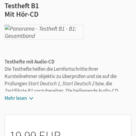
Testheft B1
Mit Hör-CD
Testhefte mit Audio-CD
Die Testhefte helfen die Lernfortschritte Ihrer
Kursteilnehmer objektiv zu überprüfen und sie auf die
Prüfungen
Start Deutsch 1
,
Start Deutsch 2
bzw. die
Zertifikate B1
vorzubereiten. Die beiliegende Audio-CD
enthält die Texte zu allen Hörverstehensaufgaben.
Mehr lesen
19,99 EUR