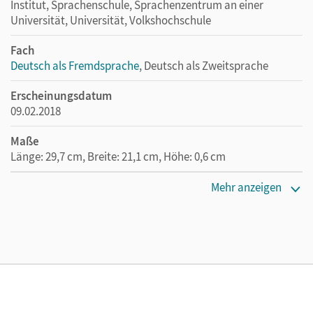
Institut, Sprachenschule, Sprachenzentrum an einer
Universität, Universität, Volkshochschule
Fach
Deutsch als Fremdsprache
, Deutsch als Zweitsprache
Erscheinungsdatum
09.02.2018
Maße
Länge: 29,7 cm, Breite: 21,1 cm, Höhe: 0,6 cm
Verlag
Mehr anzeigen
Cornelsen Verlag
Autor/-in
Finster, Andrea; Paar-Grünbichler, Verena; Pasemann,
Nelli; Anielski, Maren