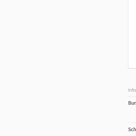
Alle Hörtexte und Audio-Dateien finden Sie in 
Erwecken Sie Cornelsen Lehrwerke zum Leben: Mit
Lehrwerk per Smartphone oder Tablet direkt aus 
Scannen Sie dafür entweder die Buchseite oder ru
Inf
Bu
Sch