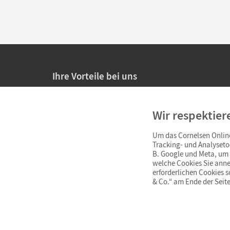
Ihre Vorteile bei uns
20% Prüfnachlass für Lehrkräfte
Wir respektier
Persönliche Angebote für Lehrkräfte
Um das Cornelsen Online
Sicheres Einkaufen mit SSL-Verschlüsselung
Tracking- und Analyseto
B. Google und Meta, um I
Verlängerte
Widerrufsfrist
von 4 Wochen
welche Cookies Sie anne
erforderlichen Cookies 
& Co.“ am Ende der Seite
Schnelle und einfache Retourenabwicklung