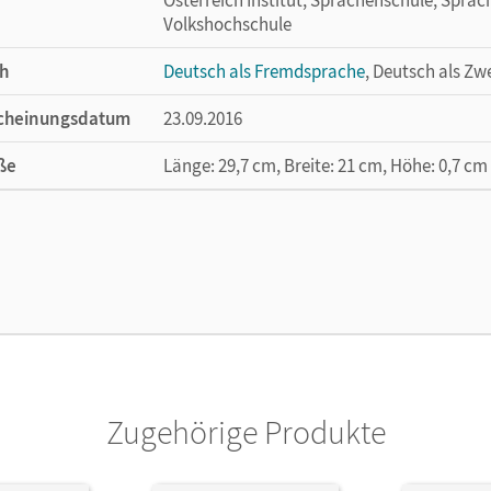
Volkshochschule
h
Deutsch als Fremdsprache
, Deutsch als Zw
cheinungsdatum
23.09.2016
ße
Länge: 29,7 cm, Breite: 21 cm, Höhe: 0,7 cm
lag
Cornelsen Verlag
or/-in
Williams, Steve; Jin, Friederike; Finster,
Carmen
Zugehörige Produkte