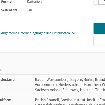
Format
Kartoniert
der kostenlosen PagePlayer-App.
Seitenzahl
140
 der PagePlayer-App können Sie ergänzende Materialien zu Ihre
dem Buch heraus aufrufen – wann und wo immer Sie wollen!
fen Sie auch unterwegs alle verfügbaren Medien über das Menü au
Allgemeine Lieferbedingungen und Lieferkosten
os
ndesland
Baden-Württemberg, Bayern, Berlin, Bran
Vorpommern, Niedersachsen, Nordrhein-Wes
Sachsen-Anhalt, Schleswig-Holstein, Thür
ulform
British Council, Goethe-Institut, Institut Fr
Österreich Institut, Sprachenschule, Sprac