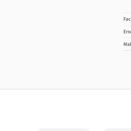
Fac
Ers
Ma
Ver
Aut