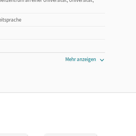
eitsprache
Mehr anzeigen
 Andrea; Giersberg, Dagmar; Dusemund-Brackhahn,