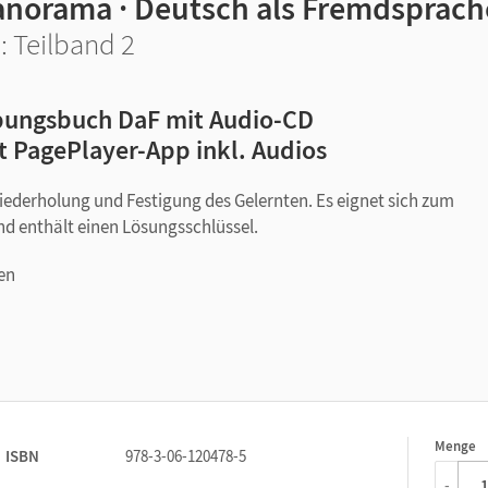
anorama · Deutsch als Fremdsprach
: Teilband 2
ungsbuch DaF mit Audio-CD
t PagePlayer-App inkl. Audios
ederholung und Festigung des Gelernten. Es eignet sich zum
nd enthält einen Lösungsschlüssel.
en
Menge
1
ISBN
978-3-06-120478-5
-