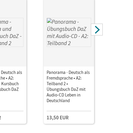
 Deutsch als
Panorama · Deutsch als
Panorama 
he • A2:
Fremdsprache • A2:
Fremdspra
• Kursbuch
Teilband 2 •
Teilband 2
sbuch DaZ
Übungsbuch DaZ mit
Dateien a
Audio-CD Leben in
Downloa
Deutschland
Einzellize
R
13,50 EUR