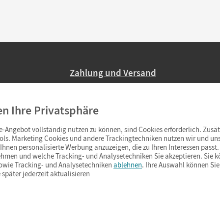
Zahlung und Versand
Nur 2,95 EUR Versandkosten in Deutsc
en Ihre Privatsphäre
Ab 59,– EUR Bestellwert liefern wir ve
(Lieferung in 3–6 Tagen).
-Angebot vollständig nutzen zu können, sind Cookies erforderlich. Zusät
ols. Marketing Cookies und andere Trackingtechniken nutzen wir und uns
hnen personalisierte Werbung anzuzeigen, die zu Ihren Interessen passt. 
hmen und welche Tracking- und Analysetechniken Sie akzeptieren. Sie k
sowie Tracking- und Analysetechniken
ablehnen
. Ihre Auswahl können Sie
 später jederzeit aktualisieren