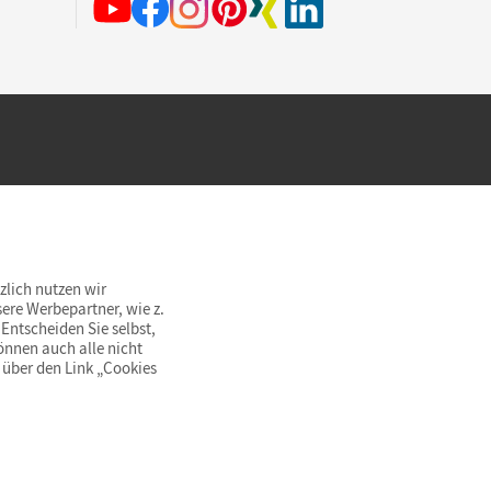
hland beim Kauf im Cornelsen Onlineshop.
rsandkostenfrei innerhalb Deutschlands
zlich nutzen wir
ere Werbepartner, wie z.
Entscheiden Sie selbst,
önnen auch alle nicht
 über den Link „Cookies