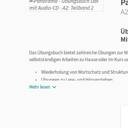
P
A2
Üb
Mi
Das Übungsbuch bietet zahlreiche Übungen zur Wi
selbstständigen Arbeiten zu Hause oder im Kurs u
Wiederholung von Wortschatz und Struktur
Übungen zu Lese- und Hörverstehen
Mehr lesen
Übungen zur Automatisierung
Übungen zur Sprachmittlung
Übungen im Prüfungsformat
Karaoke-Dialoge für flüssiges Sprechen
Diktate
Tests zur Selbstevaluation