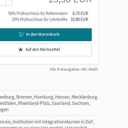
50% Prüfnachlass für Referendare
6,75 EUR
m
20% Prüfnachlass für Lehrkräfte
10,80 EUR
f.
In den Warenkorb
Auf den Merkzettel
Alle Preisangaben inkl. MwSt.
denburg, Bremen, Hamburg, Hessen, Mecklenburg-
tfalen, Rheinland-Pfalz, Saarland, Sachsen,
ingen
ancais, Institution mit Integrationskursen in DaF,
henzentrum an einer Universität, Universität,