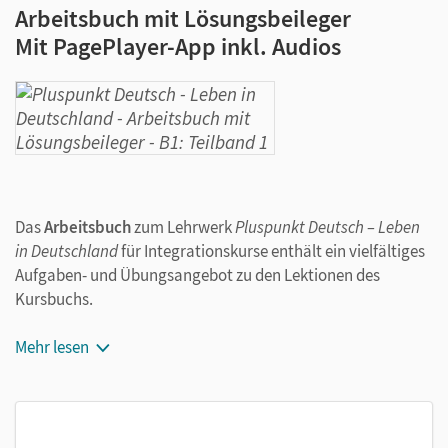
Arbeitsbuch mit Lösungsbeileger
Mit PagePlayer-App inkl. Audios
Das
Arbeitsbuch
zum Lehrwerk
Pluspunkt Deutsch – Leben
in Deutschland
für Integrationskurse enthält ein vielfältiges
Aufgaben- und Übungsangebot zu den Lektionen des
Kursbuchs.
Die Kursbuch-Übungen enthalten Verweise auf die
Mehr lesen
zugehörigen Übungen im Arbeitsbuch, sodass sich die
Arbeit mit beiden Büchern leicht abstimmen lässt.
Die Audios zum Arbeitsbuch können Sie über die
kostenlose Cornelsen PagePlayer-App
abspielen