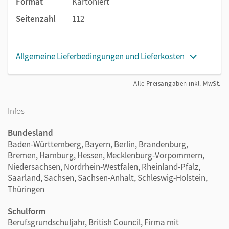
Format
Kartoniert
Aufgaben zur
Selbstevaluation
in allen Arbeitsbuch-
Stationen
Seitenzahl
112
Im Anhang des Arbeitsbuches: eine
systematische
Zusammenfassung der Grammatik
Allgemeine Lieferbedingungen und Lieferkosten
Alle Preisangaben inkl. MwSt.
Infos
Bundesland
Baden-Württemberg, Bayern, Berlin, Brandenburg,
Bremen, Hamburg, Hessen, Mecklenburg-Vorpommern,
Niedersachsen, Nordrhein-Westfalen, Rheinland-Pfalz,
Saarland, Sachsen, Sachsen-Anhalt, Schleswig-Holstein,
Thüringen
Schulform
Berufsgrundschuljahr, British Council, Firma mit