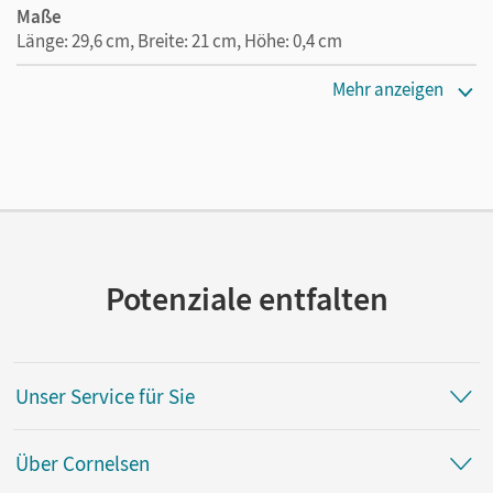
Maße
Länge: 29,6 cm, Breite: 21 cm, Höhe: 0,4 cm
Verlag
Mehr anzeigen
Cornelsen Verlag
Herausgeber/-in
Hütten, Madeleine
Autor/-in
Schröder, Achim
Potenziale entfalten
Unser Service für Sie
Über Cornelsen