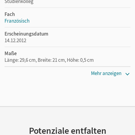
Studienkolleg
Fach
Französisch
Erscheinungsdatum
14.12.2012
Maße
Länge: 29,6 cm, Breite: 21 cm, Höhe: 0,5 cm
Verlag
Mehr anzeigen
Cornelsen Verlag
Herausgeber/-in
Hütten, Madeleine
Autor/-in
Keßler, Pia
Potenziale entfalten