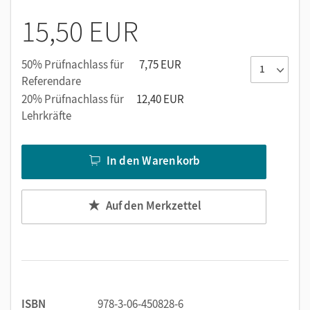
bietet die Möglichkeit, durch die PagePlayer-App ganz
15,50 EUR
einfach auf alle digitalen Inhalte (Audio- und Video-
Dateien) des Workbooks zuzugreifen,
50% Prüfnachlass für
7,75 EUR
enthält ein herausnehmbares Lösungsheft.
Referendare
20% Prüfnachlass für
12,40 EUR
Lehrkräfte
In den Warenkorb
Auf den Merkzettel
ISBN
978-3-06-450828-6