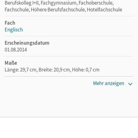
Berufskolleg I+II, Fachgymnasium, Fachoberschule,
Fachschule, Höhere Berufsfachschule, Hotelfachschule
Fach
Englisch
Erscheinungsdatum
01.08.2014
Maße
Länge: 29,7 cm, Breite: 20,9 cm, Höhe: 0,7 cm
Verlag
Mehr anzeigen
Cornelsen Verlag
Autor/-in
Williams, Isobel E.; Krull, Mindy Ehrhart