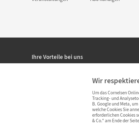
Ihre Vorteile bei uns
20% Prüfnachlass für Lehrkräfte
Wir respektier
Persönliche Angebote für Lehrkräfte
Um das Cornelsen Online
Sicheres Einkaufen mit SSL-Verschlüsselung
Tracking- und Analyseto
B. Google und Meta, um I
Verlängerte
Widerrufsfrist
von 4 Wochen
welche Cookies Sie anne
erforderlichen Cookies 
& Co.“ am Ende der Seite
Schnelle und einfache Retourenabwicklung