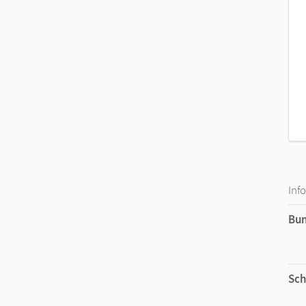
Inf
Bu
Sch