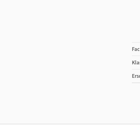
Fac
Kla
Ers
Ma
Ver
Aut