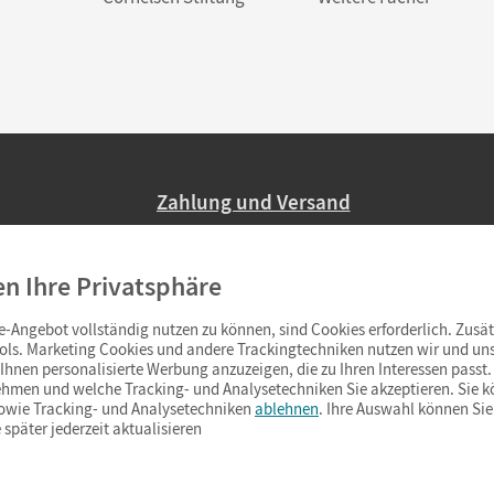
Zahlung und Versand
Nur 2,95 EUR Versandkosten in Deutsc
en Ihre Privatsphäre
Ab 59,– EUR Bestellwert liefern wir ve
(Lieferung in 3–6 Tagen).
-Angebot vollständig nutzen zu können, sind Cookies erforderlich. Zusät
ols. Marketing Cookies und andere Trackingtechniken nutzen wir und uns
hnen personalisierte Werbung anzuzeigen, die zu Ihren Interessen passt. 
hmen und welche Tracking- und Analysetechniken Sie akzeptieren. Sie k
sowie Tracking- und Analysetechniken
ablehnen
. Ihre Auswahl können Sie
 später jederzeit aktualisieren