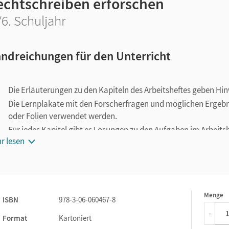
echtschreiben erforschen
/6. Schuljahr
ndreichungen für den Unterricht
Die Erläuterungen zu den Kapiteln des Arbeitsheftes geben Hinw
Die Lernplakate mit den Forscherfragen und möglichen Ergebni
oder Folien verwendet werden.
Für jedes Kapitel gibt es Lösungen zu den Aufgaben im Arbeitsh
r lesen
Es folgen kurze Erläuterungen zu den Kopiervorlagen in den 
Die Kopiervorlagen bieten umfangreiches Material zum Üben d
gut zur Differenzierung eingesetzt werden.
Menge
1
ISBN
978-3-06-060467-8
-
Format
Kartoniert