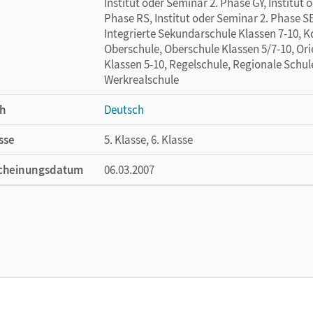
Institut oder Seminar 2. Phase GY, Institut 
Phase RS, Institut oder Seminar 2. Phase S
Integrierte Sekundarschule Klassen 7-10, 
Oberschule, Oberschule Klassen 5/7-10, Ori
Klassen 5-10, Regelschule, Regionale Schul
Werkrealschule
h
Deutsch
sse
5. Klasse, 6. Klasse
cheinungsdatum
06.03.2007
ße
Länge: 29,7 cm, Breite: 21 cm, Höhe: 0,5 cm
lag
Cornelsen Verlag
or/-in
Fulde, Agnes; Piepenbrock, Christiane