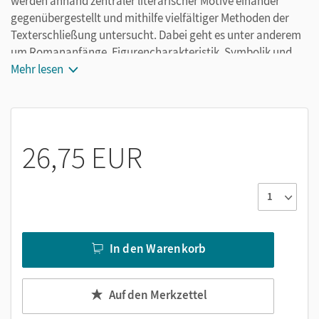
werden anhand zentraler literarischer Motive einander
gegenübergestellt und mithilfe vielfältiger Methoden der
Texterschließung untersucht. Dabei geht es unter anderem
um Romananfänge, Figurencharakteristik, Symbolik und
Zeitstruktur.
Mehr lesen
26,75 EUR
In den Warenkorb
Auf den Merkzettel