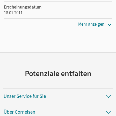
Erscheinungsdatum
18.01.2011
Maße
Mehr anzeigen
Länge: 29,7 cm, Breite: 21,1 cm, Höhe: 0,4 cm
Verlag
Cornelsen Verlag
Autor/-in
Hindinger-Back, Helmut; Wolf, Alexander
Potenziale entfalten
Unser Service für Sie
Über Cornelsen