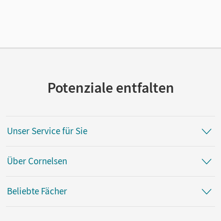
Länge: 29,7 cm, Breite: 21 cm, Höhe: 0,4 cm
Verlag
Cornelsen Verlag
Herausgeber/-in
Fenske, Ute
Potenziale entfalten
Autor/-in
Rühle, Christian
Unser Service für Sie
Über Cornelsen
Beliebte Fächer