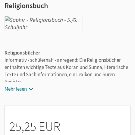
Religionsbuch
Religionsbücher
Informativ - schülernah - anregend: Die Religionsbücher
enthalten wichtige Texte aus Koran und Sunna, literarische
Texte und Sachinformationen, ein Lexikon und Suren-
Register.
Ausgezeichnet mit dem Ehrenpreis des „Best European
Mehr lesen
Schoolbook Awards“.
25,25 EUR