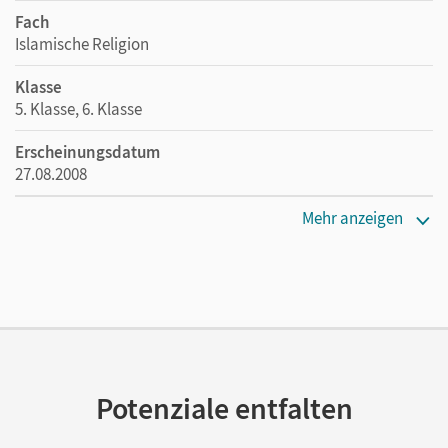
Fach
Islamische Religion
Klasse
5. Klasse, 6. Klasse
Erscheinungsdatum
27.08.2008
Maße
Mehr anzeigen
Länge: 24 cm, Breite: 20,5 cm, Höhe: 1,3 cm
Verlag
Kösel Schulbuch
Herausgeber/-in
Müller, Rabeya; Kaddor, Lamya; Behr, Harry Harun
Potenziale entfalten
Autor/-in
Ildem, Miyesser; Jarallah, Ute; Niksic, Mirsad; Mercan-