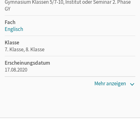
Gymnasium Klassen 5/7-10, Institut oder Seminar 2. Phase
GY
Fach
Englisch
Klasse
7. Klasse, 8. Klasse
Erscheinungsdatum
17.08.2020
Maße
Mehr anzeigen
Länge: 29,8 cm, Breite: 21 cm, Höhe: 0,5 cm
Verlag
Cornelsen Verlag
Autor/-in
Hohwiller, Peter; Fermer, David