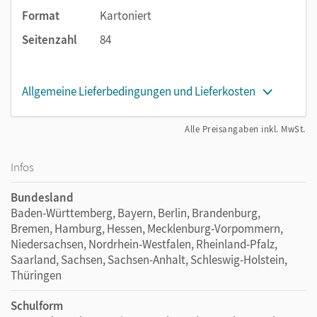
Das Stück eignet sich zur Aufführung auf einem
Format
Kartoniert
Schulfest oder bei einem Elternabend, vielleicht sogar
als Teil einer Projektwoche.
Seitenzahl
84
Scene It!
bietet volle Beteiligung für alle Schüler/-
innen – auch für die Lehrkraft, wenn gewünscht!
Allgemeine Lieferbedingungen und Lieferkosten
Das Heft erscheint im praktischen A4-Format und dient als
Kopiervorlage. Es enthält wertvolle
Teaching Tips
,
Alle Preisangaben inkl. MwSt.
methodische Hinweise sowie Hintergrundinformationen zu
historischen Figuren und Schauplätzen sowie
Infos
Kopiervorlagen zur vorentlastenden Wortschatzarbeit und
Useful Phrases.
Bundesland
Baden-Württemberg, Bayern, Berlin, Brandenburg,
Bremen, Hamburg, Hessen, Mecklenburg-Vorpommern,
Niedersachsen, Nordrhein-Westfalen, Rheinland-Pfalz,
Saarland, Sachsen, Sachsen-Anhalt, Schleswig-Holstein,
Thüringen
Schulform