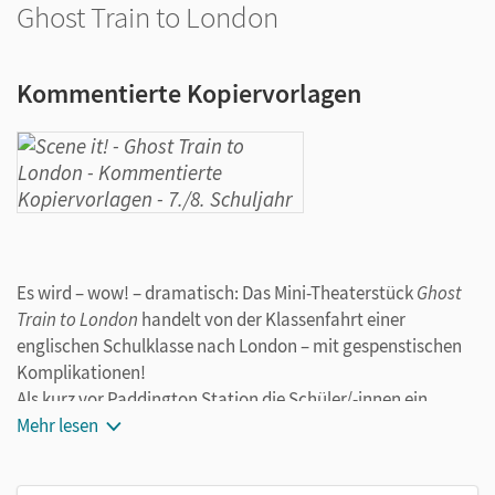
Ghost Train to London
Kommentierte Kopiervorlagen
Es wird – wow! – dramatisch: Das Mini-Theaterstück
Ghost
Train to London
handelt von der Klassenfahrt einer
englischen Schulklasse nach London – mit gespenstischen
Komplikationen!
Als kurz vor Paddington Station die Schüler/-innen ein
Bonbon mit dem verdächtigen Namen
Mehr lesen
Spirit Sweet
essen,
können sie von da an Geister sehen. Anne Boleyn, die
enthauptete Ehefrau von Henry VIII., der fünfzehnjährige