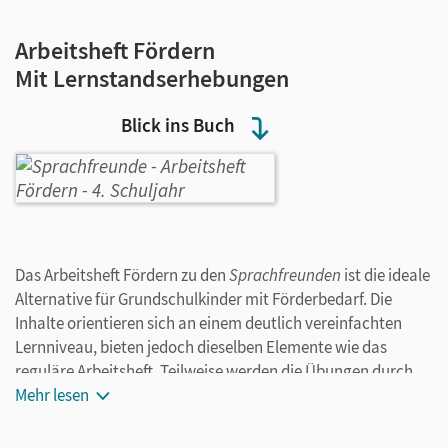
Arbeitsheft Fördern
Mit Lernstandserhebungen
Blick ins Buch
Das Arbeitsheft Fördern zu den
Sprachfreunden
ist die ideale
Alternative für Grundschulkinder mit Förderbedarf. Die
Inhalte orientieren sich an einem deutlich vereinfachten
Lernniveau, bieten jedoch dieselben Elemente wie das
reguläre Arbeitsheft. Teilweise werden die Übungen durch
Beispielvorgaben qualitativ erleichtert.
Mehr lesen
Das Arbeitsheft Fördern in Klasse 4: