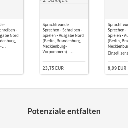
e ·
Sprachfreunde ·
Sprachfreu
chreiben -
Sprechen - Schreiben -
Sprechen - 
sgabe Nord
Spielen • Ausgabe Nord
Spielen • 
ndenburg,
(Berlin, Brandenburg,
(Berlin, Br
-
Mecklenburg-
Mecklenbur
) -
Vorpommern) -
Vorpommer
Einzellizen
ung 2015 ·
Neubearbeitung 2015 ·
Neubearbei
•
2. Schuljahr •
2. Schuljahr
23,75 EUR
8,99 EUR
als E-Book
Sprachbuch mit
Sprachbuch
Grammatiktafel und
Lernentwicklungsheft
Potenziale entfalten