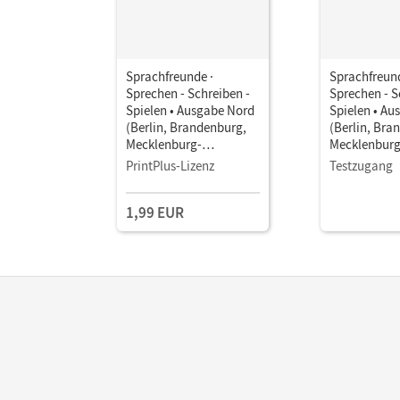
Sprachfreunde ·
Sprachfreund
Sprechen - Schreiben -
Sprechen - S
Spielen • Ausgabe Nord
Spielen • Au
(Berlin, Brandenburg,
(Berlin, Bra
Mecklenburg-
Mecklenburg
Vorpommern) -
Vorpommern
PrintPlus-Lizenz
Testzugang
Neubearbeitung 2015 ·
Neubearbeit
2. Schuljahr •
2. Schuljahr 
1,99 EUR
Sprachbuch als E-Book
Sprachbuch 