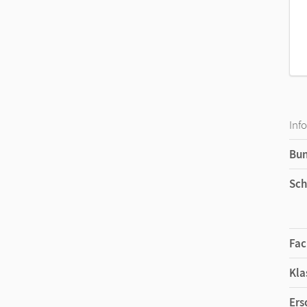
Inf
Bu
Sch
Fac
Kla
Ers