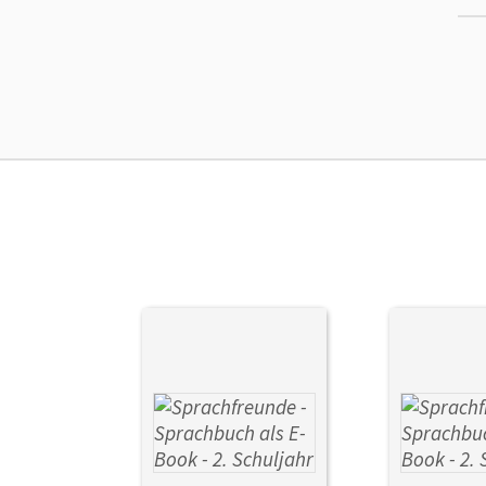
Ma
Ver
Aut