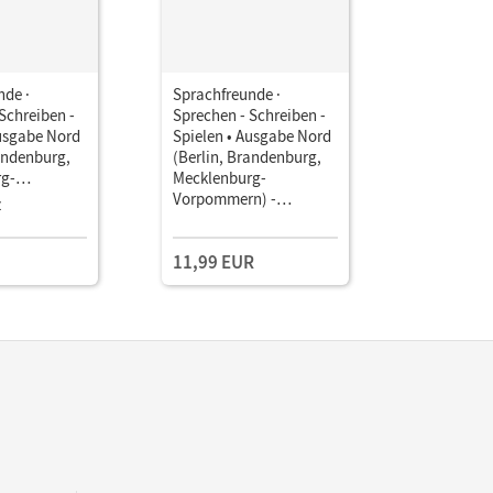
nde ·
Sprachfreunde ·
Sprachfre
Schreiben -
Sprechen - Schreiben -
Sprechen 
Ausgabe Nord
Spielen • Ausgabe Nord
Spielen •
andenburg,
(Berlin, Brandenburg,
(Berlin, 
g-
Mecklenburg-
Mecklenb
n) -
Vorpommern) -
Vorpomme
z
Einzellize
tung 2015 ·
Neubearbeitung 2015 ·
Neubearbe
 •
2. Schuljahr •
2. Schulja
11,99 EUR
12,99 E
 als E-Book
Arbeitsheft
Arbeitshef
Schulausgangsschrift
interakti
online Mi