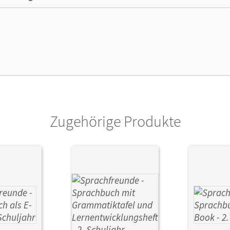
ße
Länge: 21,2 cm, Breite: 14,8 cm, Höhe: 1 cm
lag
Cornelsen: VWV
or/-in
Sonnenburg, Peter; Kühne, Karin; Knutas, 
Zugehörige Produkte