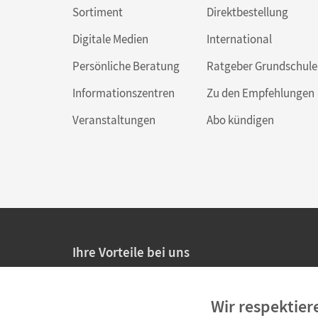
Sortiment
Direktbestellung
Digitale Medien
International
Persönliche Beratung
Ratgeber Grundschule
Informationszentren
Zu den Empfehlungen
Veranstaltungen
Abo kündigen
Ihre Vorteile bei uns
20% Prüfnachlass für Lehrkräfte
Wir respektier
Persönliche Angebote für Lehrkräfte