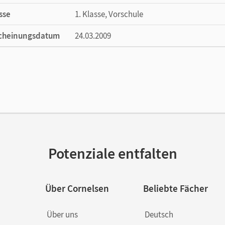
sse
1. Klasse, Vorschule
cheinungsdatum
24.03.2009
ße
Länge: 24 cm, Breite: 17 cm, Höhe: 0,5 cm
lag
Cornelsen Verlag
ausgeber/-in
Manten, Ursula; Hütten, Gudrun; Heinze, K
or/-in
Hajek, Erwin
Potenziale entfalten
Über Cornelsen
Beliebte Fächer
Über uns
Deutsch