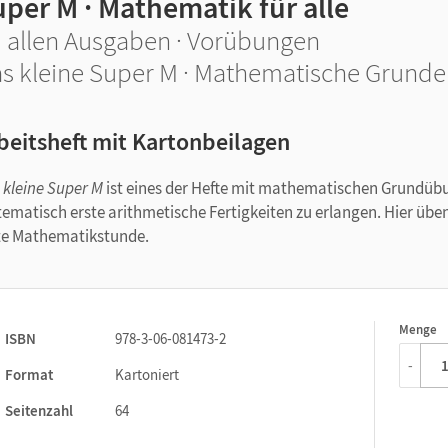
per M · Mathematik für alle
 allen Ausgaben · Vorübungen
s kleine Super M · Mathematische Grund
beitsheft mit Kartonbeilagen
 kleine Super M
ist eines der Hefte mit mathematischen Grundübun
tematisch erste arithmetische Fertigkeiten zu erlangen. Hier üben
te Mathematikstunde.
Menge
1
ISBN
978-3-06-081473-2
-
Format
Kartoniert
Seitenzahl
64