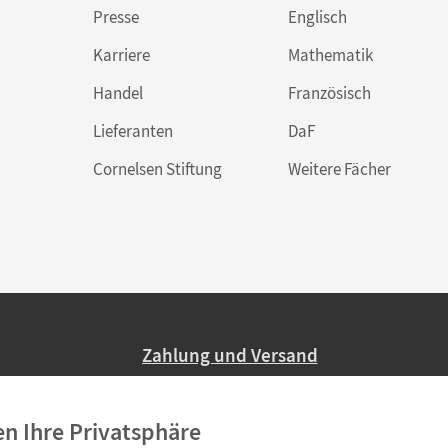
Presse
Englisch
Karriere
Mathematik
Handel
Französisch
Lieferanten
DaF
Cornelsen Stiftung
Weitere Fächer
Zahlung und Versand
Nur 2,95 EUR Versandkosten in Deutsc
en Ihre Privatsphäre
Ab 59,– EUR Bestellwert liefern wir ve