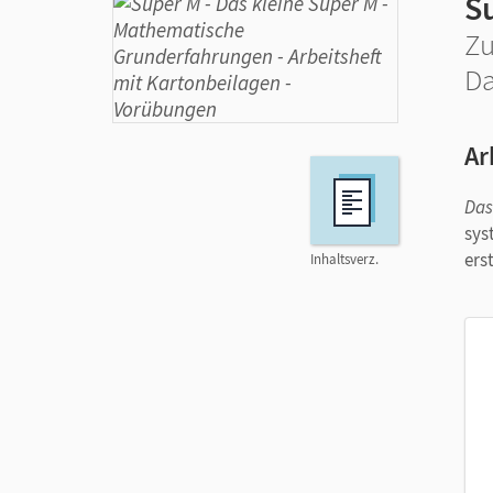
Su
Zu
Da
Ar
Das
sys
ers
Inhaltsverz.