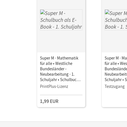
Super M · Mathematik
Super M · M
für alle • Westliche
für alle • We
Bundesländer -
Bundeslände
Neubearbeitung · 1.
Neubearbeitu
Schuljahr • Schulbuch
Schuljahr • 
als E-Book
als E-Book
PrintPlus-Lizenz
Testzugang
1,99 EUR