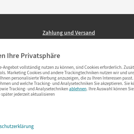
Zahlung und Versand
Nur 2,95 EUR Versandkosten in Deutsc
en Ihre Privatsphäre
Ab 59,– EUR Bestellwert liefern wir ve
(Lieferung in 3–6 Tagen).
-Angebot vollständig nutzen zu können, sind Cookies erforderlich. Zusät
ols. Marketing Cookies und andere Trackingtechniken nutzen wir und uns
hnen personalisierte Werbung anzuzeigen, die zu Ihren Interessen passt. 
hmen und welche Tracking- und Analysetechniken Sie akzeptieren. Sie k
sowie Tracking- und Analysetechniken
ablehnen
. Ihre Auswahl können Sie
 später jederzeit aktualisieren
schutzerklärung
s & Co.