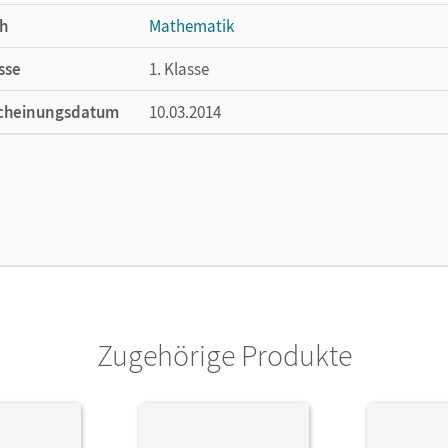
h
Mathematik
sse
1. Klasse
cheinungsdatum
10.03.2014
ße
Länge: 29,8 cm, Breite: 21 cm, Höhe: 1,2 cm
lag
Cornelsen Verlag
ausgeber/-in
Manten, Ursula; Forthaus, Reinhard
or/-in
Viseneber, Gabriele; Ranft, Ariane; Frost, 
Ulrike
Zugehörige Produkte