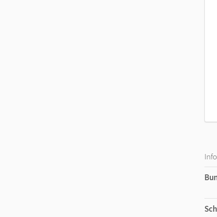
Inf
Bu
Sch