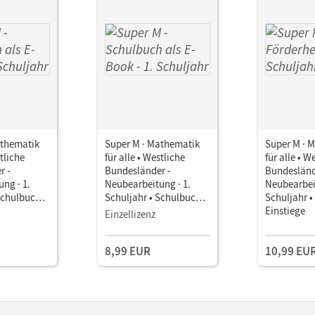
athematik
Super M · Mathematik
Super M · 
stliche
für alle • Westliche
für alle • W
r -
Bundesländer -
Bundesländ
ng · 1.
Neubearbeitung · 1.
Neubearbeit
Schulbuch
Schuljahr • Schulbuch
Schuljahr •
als E-Book
Einstiege
Einzellizenz
8,99 EUR
10,99 EU