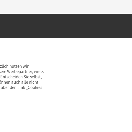
hland beim Kauf im Cornelsen Onlineshop.
rsandkostenfrei innerhalb Deutschlands
zlich nutzen wir
ere Werbepartner, wie z.
Entscheiden Sie selbst,
önnen auch alle nicht
 über den Link „Cookies
© Cornelsen Verlag 2026