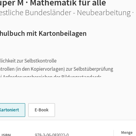
per M · Mathematik für alle
stliche Bundesländer - Neubearbeitung · 
hulbuch mit Kartonbeilagen
ichkeit zur Selbstkontrolle
trollen (in den Kopiervorlagen) zur Selbstüberprüfung
ei Anforderungsbereichen der Bildungsstandards
instiege)
und ein Forderheft
(Aufstiege)
zur individuellen
Kartoniert
E-Book
Menge
1
ISBN
978-3-06-083022-0