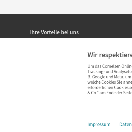
Ihre Vorteile bei uns
20% Prüfnachlass für Lehrkräfte
Wir respektier
Persönliche Angebote für Lehrkräfte
Um das Cornelsen Online
Sicheres Einkaufen mit SSL-Verschlüsselung
Tracking- und Analyseto
B. Google und Meta, um I
Verlängerte
Widerrufsfrist
von 4 Wochen
welche Cookies Sie anne
erforderlichen Cookies 
& Co.“ am Ende der Seite
Schnelle und einfache Retourenabwicklung
Impressum
Daten
Impressum
AGB
Datenschutz
Barrierefreiheit
Cookie