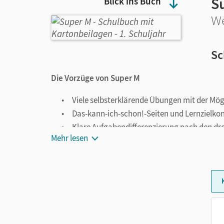
Su
Blick ins Buch
We
Sc
Die Vorzüge von Super M
Viele selbsterklärende Übungen mit der Mögl
Das-kann-ich-schon!-Seiten und Lernzielkon
Klare Aufgabendifferenzierung nach den dr
Mehr lesen
Zusätzlich zum Arbeitsheft ein Förderheft
(E
Differenzierung