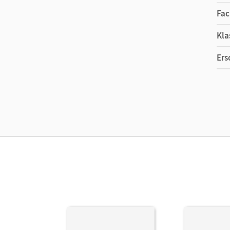
Fac
Kla
Ers
Ma
Ver
Her
Aut