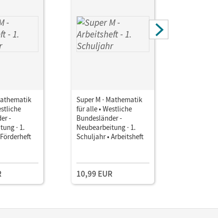
Mathematik
Super M · Mathematik
Super M ·
estliche
für alle • Westliche
für alle • 
er -
Bundesländer -
Bundeslän
ung · 1.
Neubearbeitung · 1.
Neubearbe
 Förderheft
Schuljahr • Arbeitsheft
Schuljahr
für die ink
Einzellize
Downloa
R
10,99 EUR