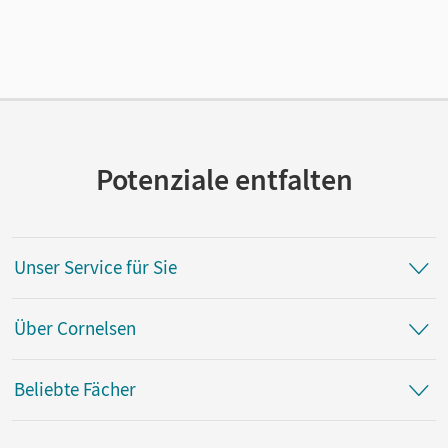
Länge: 29,7 cm, Breite: 21,1 cm, Höhe: 0,3 cm
Verlag
Cornelsen Verlag
Herausgeber/-in
Schurf, Bernd; Wagener, Andrea
Potenziale entfalten
Autor/-in
Tetling, Klaus; Bickmann, Rosvita
Unser Service für Sie
Über Cornelsen
Beliebte Fächer