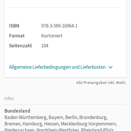
wobei Sie je nach gewünschtem Schwierigkeitsgrad
Textteile einfügen oder weglassen können (auch für
Selbstlernende geeignet).
ISBN
978-3-589-16964-1
Lösungen zur (Selbst-)Kontrolle
Format
Kartoniert
Übersichten: „Die häufigsten Fehler und Fallstricke“
sowie „Grammatikalische Begriffe von A bis Z“
Seitenzahl
104
Allgemeine Lieferbedingungen und Lieferkosten
Alle Preisangaben inkl. MwSt.
Infos
Bundesland
Baden-Württemberg, Bayern, Berlin, Brandenburg,
Bremen, Hamburg, Hessen, Mecklenburg-Vorpommern,
Niedersachsen, Nordrhein-Westfalen, Rheinland-Pfalz,