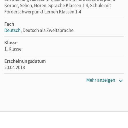
Körper, Sehen, Hören, Sprache Klassen 1-4, Schule mit
Förderschwerpunkt Lernen Klassen 1-4
Fach
Deutsch
, Deutsch als Zweitsprache
Klasse
1. Klasse
Erscheinungsdatum
20.04.2018
Maße
Mehr anzeigen
Länge: 29,7 cm, Breite: 21,1 cm, Höhe: 1,2 cm
Verlag
Cornelsen Verlag
Autor/-in
Müller-Vaupel, Anke; Döbel-Gronau, Karen