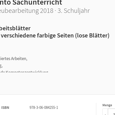
into Sachunterricht
ubearbeitung 2018 · 3. Schuljahr
beitsblätter
 verschiedene farbige Seiten (lose Blätter)
iertes Arbeiten,
g,
fende Kompetenzentwicklung,
d geben Raum für eigene Schwerpunkte.
Menge
1
ISBN
978-3-06-084255-1
-