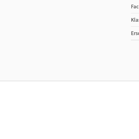
Fac
Kla
Ers
Ma
Ver
Aut