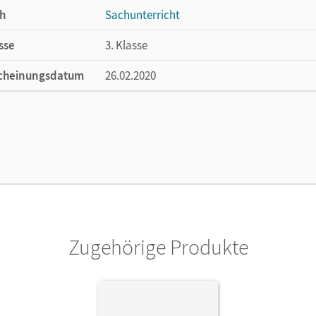
h
Sachunterricht
sse
3. Klasse
cheinungsdatum
26.02.2020
ße
Länge: 29,8 cm, Breite: 20,9 cm, Höhe: 0,3 
lag
Cornelsen Verlag
or/-in
Metze, Wilfried; Daugs, Helge; Beyer, Julia
Zugehörige Produkte