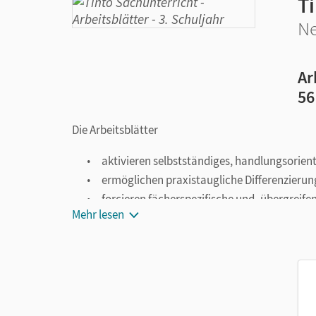
T
Ne
Ar
56
Die Arbeitsblätter
aktivieren selbstständiges, handlungsorient
ermöglichen praxistaugliche Differenzierun
forcieren fächerspezifische und -übergrei
Mehr lesen
fördern Sprachbildung im Sachunterricht,
konzentrieren sich auf das Wesentliche un