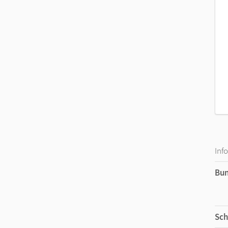
Inf
Bu
Sch