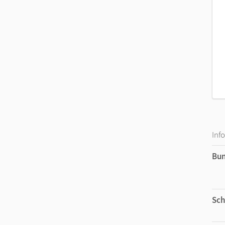
Inf
Bu
Sch