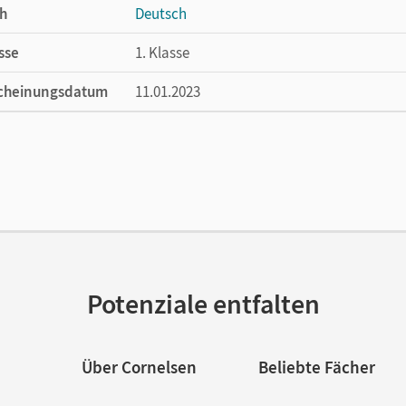
h
Deutsch
sse
1. Klasse
cheinungsdatum
11.01.2023
ße
Länge: 29,7 cm, Breite: 21 cm, Höhe: 0,5 cm
lag
Cornelsen Verlag
Potenziale entfalten
Über Cornelsen
Beliebte Fächer