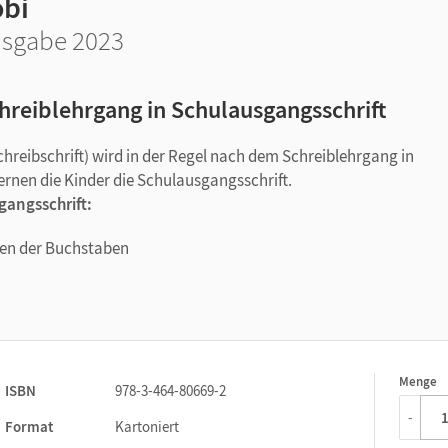
obi
sgabe 2023
hreiblehrgang in Schulausgangsschrift
chreibschrift) wird in der Regel nach dem Schreiblehrgang in
lernen die Kinder die Schulausgangsschrift.
gangsschrift:
en der Buchstaben
rn und Sätzen
d Anregungen zum freien Schreiben
Menge
1
ISBN
978-3-464-80669-2
-
Format
Kartoniert