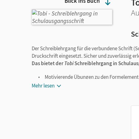
T
Blick ins Buch
Au
Sc
Der Schreiblehrgang für die verbundene Schrift (S
Druckschrift eingesetzt. Sicher und zuverlässig er
Das bietet der
Tobi
Schreiblehrgang in Schulaus
Motivierende Übungen zu den Formelement
Gründliches Üben aller Buchstaben
Mehr lesen
Wiederkehrende Zusatzaufgaben mit Wörte
Schreibschrift üben mit Abschreibtexten
Eigene Texte verfassen: Schreibanlässe un