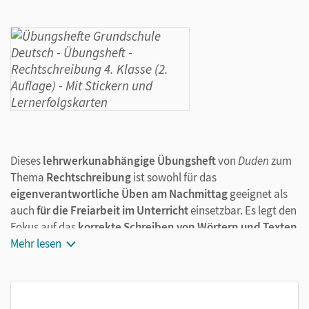
Dieses
lehrwerkunabhängige Übungsheft
von
Duden
zum
Thema
Rechtschreibung
ist sowohl für das
eigenverantwortliche Üben am Nachmittag
geeignet als
auch
für die Freiarbeit im Unterricht
einsetzbar. Es legt den
Fokus auf das
korrekte Schreiben von Wörtern und Texten
und umfasst einen kompletten Trainingsplan für den Stoff
Mehr lesen
der 4. Klasse. Der
Trainingsplan
funktioniert immer nach
dem gleichen Prinzip in vier Trainingseinheiten:
Wie beim Sport beginnt alles mit dem
Aufwärmen
: