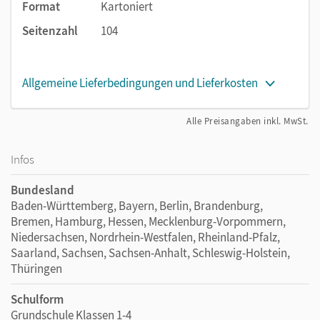
Format
Kartoniert
In der Mitte des Heftes sind die
Lösungen
zu finden, damit
man schnell schauen kann, ob alles richtig war.
Seitenzahl
104
Am Ende des Heftes bereitet dich ein spezielles
Intensivtraining auf den
Wechsel an die weiterführende
Schule
vor.
Allgemeine Lieferbedingungen und Lieferkosten
Alle Preisangaben inkl. MwSt.
Infos
Bundesland
Baden-Württemberg, Bayern, Berlin, Brandenburg,
Bremen, Hamburg, Hessen, Mecklenburg-Vorpommern,
Niedersachsen, Nordrhein-Westfalen, Rheinland-Pfalz,
Saarland, Sachsen, Sachsen-Anhalt, Schleswig-Holstein,
Thüringen
Schulform
Grundschule Klassen 1-4