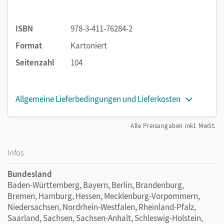
damit sowohl für das eigenverantwortliche
Üben am
Nachmittag
geeignet als auch für die
Freiarbeit im
ISBN
978-3-411-76284-2
Unterricht
einsetzbar.
Format
Kartoniert
Am Ende des Heftes festigt ein
wiederholendes
Intensivtraining
die Grundlagen für die 2.
Seitenzahl
104
Klasse.
Allgemeine Lieferbedingungen und Lieferkosten
Alle Preisangaben inkl. MwSt.
Infos
Bundesland
Baden-Württemberg, Bayern, Berlin, Brandenburg,
Bremen, Hamburg, Hessen, Mecklenburg-Vorpommern,
Niedersachsen, Nordrhein-Westfalen, Rheinland-Pfalz,
Saarland, Sachsen, Sachsen-Anhalt, Schleswig-Holstein,