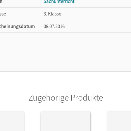
h
Sachunterricht
sse
3. Klasse
cheinungsdatum
08.07.2016
ße
Länge: 29,8 cm, Breite: 21 cm, Höhe: 0,6 cm
lag
Cornelsen: VWV
ausgeber/-in
Koch, Inge
or/-in
Schenk, Gerhild; Koch, Inge; Ehrich, Silvia; K
Kloss, Marion; Bertram, Kathrin
Zugehörige Produkte