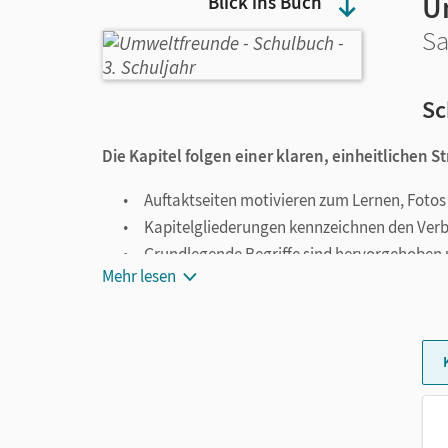
U
Blick ins Buch
Sa
Sc
Die Kapitel folgen einer klaren, einheitlichen S
Auftaktseiten motivieren zum Lernen, Foto
Kapitelgliederungen kennzeichnen den Ver
Grundlegende Begriffe sind hervorgehoben 
Mehr lesen
Farben, Textsorten und Aufgaben mit unte
fördern individuelles Lernen.
Die Begleiter Detektiv und Hund bringen mi
Fragen.
Die
Freunde-Seiten am Ende des Kapitels reg