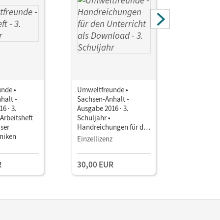
nde •
Umweltfreunde •
Umweltfre
halt -
Sachsen-Anhalt -
Sachsen-A
6 · 3.
Ausgabe 2016 · 3.
Ausgabe 20
 Arbeitsheft
Schuljahr •
Schuljahr 
ser
Handreichungen für den
Handreich
hniken
Unterricht als
Unterrich
Einzellizenz
Download Mit
Unterrichtskommentar
R
30,00 EUR
30,00 E
und Kopiervorlagen