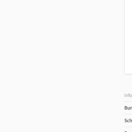
Inf
Bu
Sch