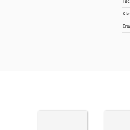
Fac
Kla
Ers
Ma
Ver
Her
Aut