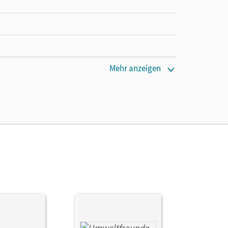
Mehr anzeigen
öller, Christine; Nitschel, Silke; Leimbach, Rolf;