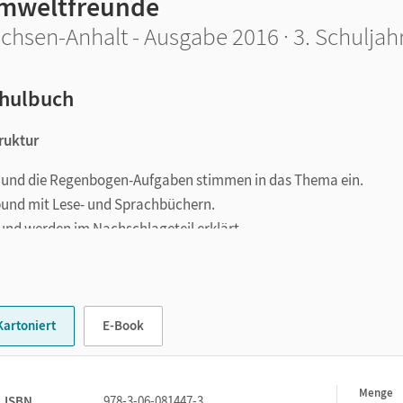
mweltfreunde
chsen-Anhalt - Ausgabe 2016 · 3. Schuljah
hulbuch
truktur
s und die Regenbogen-Aufgaben stimmen in das Thema ein.
bund mit Lese- und Sprachbüchern.
und werden im Nachschlageteil erklärt.
rschiedlichem Anforderungsniveau sowie Gestaltungselemente
t Witz Ideen ein, stoßen Lösungswege an, kommentieren oder stel
Kartoniert
E-Book
en individuelles Weiterforschen an.
Menge
1
ISBN
978-3-06-081447-3