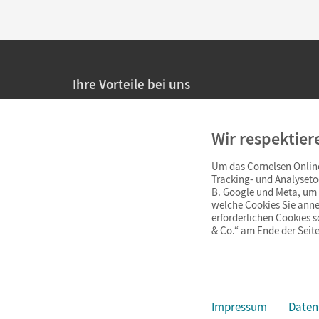
Ihre Vorteile bei uns
20% Prüfnachlass für Lehrkräfte
Wir respektier
Persönliche Angebote für Lehrkräfte
Um das Cornelsen Online
Sicheres Einkaufen mit SSL-Verschlüsselung
Tracking- und Analyseto
B. Google und Meta, um I
Verlängerte
Widerrufsfrist
von 4 Wochen
welche Cookies Sie anne
erforderlichen Cookies 
& Co.“ am Ende der Seite
Schnelle und einfache Retourenabwicklung
Impressum
Daten
Impressum
AGB
Datenschutz
Barrierefreiheit
Cookie