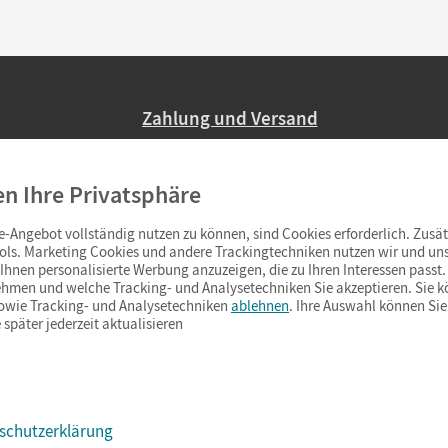
Zahlung und Versand
Nur 2,95 EUR Versandkosten in Deutsc
en Ihre Privatsphäre
Ab 59,– EUR Bestellwert liefern wir ve
(Lieferung in 3–6 Tagen).
-Angebot vollständig nutzen zu können, sind Cookies erforderlich. Zusät
ols. Marketing Cookies und andere Trackingtechniken nutzen wir und uns
hnen personalisierte Werbung anzuzeigen, die zu Ihren Interessen passt. 
hmen und welche Tracking- und Analysetechniken Sie akzeptieren. Sie k
sowie Tracking- und Analysetechniken
ablehnen
. Ihre Auswahl können Sie
 später jederzeit aktualisieren
schutzerklärung
s & Co.