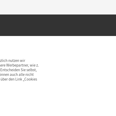
hland beim Kauf im Cornelsen Onlineshop.
rsandkostenfrei innerhalb Deutschlands
zlich nutzen wir
ere Werbepartner, wie z.
Entscheiden Sie selbst,
önnen auch alle nicht
 über den Link „Cookies
© Cornelsen Verlag 2026