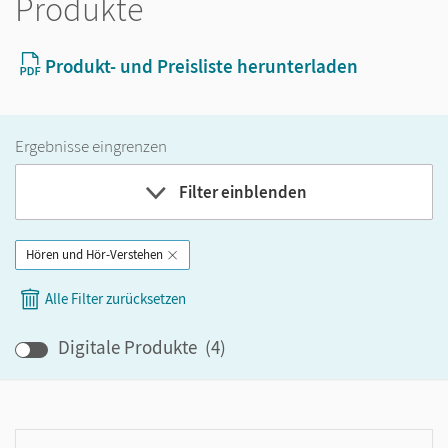
Produkte
Produkt- und Preisliste herunterladen
Ergebnisse eingrenzen
Filter einblenden
Hören und Hör-Verstehen
Band
Alle Filter zurücksetzen
Klassenstufe
Digitale Produkte
(
4
)
GER-Niveau
Produktart