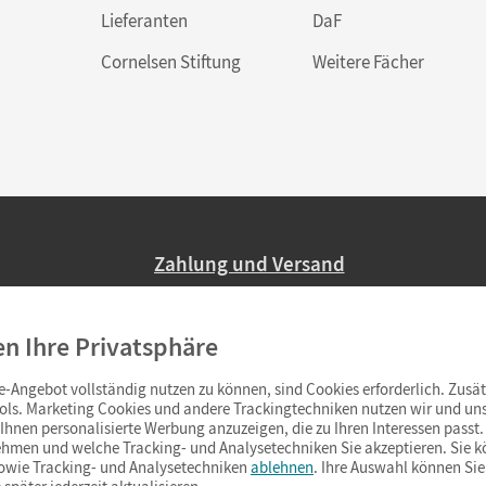
Lieferanten
DaF
Cornelsen Stiftung
Weitere Fächer
Zahlung und Versand
Nur 2,95 EUR Versandkosten in Deutsc
en Ihre Privatsphäre
Ab 59,– EUR Bestellwert liefern wir ve
(Lieferung in 3–6 Tagen).
-Angebot vollständig nutzen zu können, sind Cookies erforderlich. Zusät
ols. Marketing Cookies und andere Trackingtechniken nutzen wir und uns
hnen personalisierte Werbung anzuzeigen, die zu Ihren Interessen passt. 
hmen und welche Tracking- und Analysetechniken Sie akzeptieren. Sie k
sowie Tracking- und Analysetechniken
ablehnen
. Ihre Auswahl können Sie