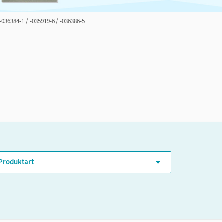
 -036384-1 / -035919-6 / -036386-5
ER-Niveau
Produktart