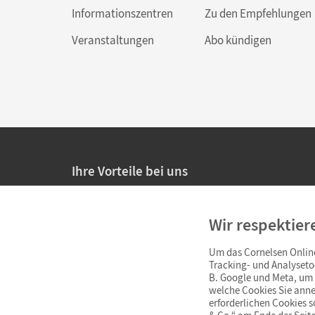
Informationszentren
Zu den Empfehlungen
Veranstaltungen
Abo kündigen
Ihre Vorteile bei uns
20% Prüfnachlass für Lehrkräfte
Wir respektier
Persönliche Angebote für Lehrkräfte
Um das Cornelsen Online
Sicheres Einkaufen mit SSL-Verschlüsselung
Tracking- und Analyseto
B. Google und Meta, um I
Verlängerte
Widerrufsfrist
von 4 Wochen
welche Cookies Sie anne
erforderlichen Cookies 