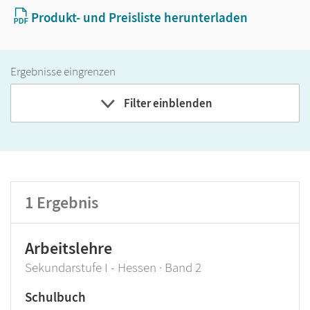
Produkt- und Preisliste herunterladen
Ergebnisse eingrenzen
Filter einblenden
Band
Klassenstufe
1
Ergebnis
GER-Niveau
Produktart
Arbeitslehre
Sekundarstufe I - Hessen · Band 2
Schulbuch