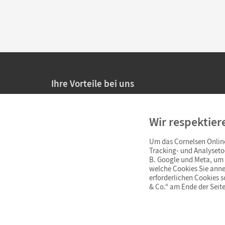
Ihre Vorteile bei uns
20% Prüfnachlass für Lehrkräfte
Wir respektier
Persönliche Angebote für Lehrkräfte
Um das Cornelsen Online
Sicheres Einkaufen mit SSL-Verschlüsselung
Tracking- und Analyseto
B. Google und Meta, um I
Verlängerte
Widerrufsfrist
von 4 Wochen
welche Cookies Sie anne
erforderlichen Cookies 
& Co.“ am Ende der Seite
Schnelle und einfache Retourenabwicklung