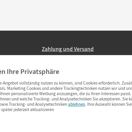
Zahlung und Versand
Nur 2,95 EUR Versandkosten in Deutsc
en Ihre Privatsphäre
Ab 59,– EUR Bestellwert liefern wir ve
(Lieferung in 3–6 Tagen).
-Angebot vollständig nutzen zu können, sind Cookies erforderlich. Zusät
ols. Marketing Cookies und andere Trackingtechniken nutzen wir und uns
hnen personalisierte Werbung anzuzeigen, die zu Ihren Interessen passt. 
hmen und welche Tracking- und Analysetechniken Sie akzeptieren. Sie k
sowie Tracking- und Analysetechniken
ablehnen
. Ihre Auswahl können Sie
 später jederzeit aktualisieren