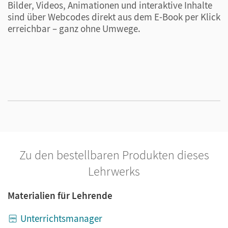
Bilder, Videos, Animationen und interaktive Inhalte
D
sind über Webcodes direkt aus dem E-Book per Klick
U
erreichbar – ganz ohne Umwege.
S
L
P
o
Zu den bestellbaren Produkten dieses
Lehrwerks
Materialien für Lehrende
Unterrichtsmanager