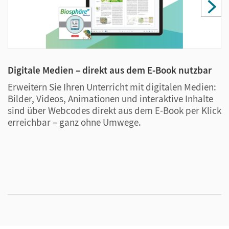
Digitale Medien – direkt aus dem E-Book nutzbar
U
P
Erweitern Sie Ihren Unterricht mit digitalen Medien:
Bilder, Videos, Animationen und interaktive Inhalte
D
sind über Webcodes direkt aus dem E-Book per Klick
U
erreichbar – ganz ohne Umwege.
S
L
P
o