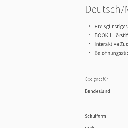
Deutsch/
Preisgünstige
BOOKii Hörstift
Interaktive Z
Belohnungssti
Geeignet für
Bundesland
Schulform