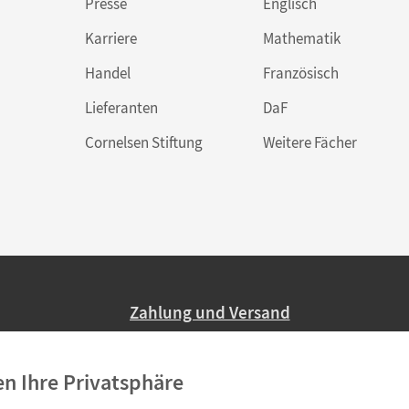
Presse
Englisch
Karriere
Mathematik
Handel
Französisch
Lieferanten
DaF
Cornelsen Stiftung
Weitere Fächer
Zahlung und Versand
Nur 2,95 EUR Versandkosten in Deutsc
en Ihre Privatsphäre
Ab 59,– EUR Bestellwert liefern wir ve