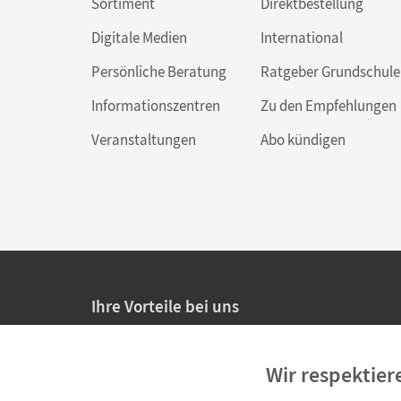
Sortiment
Direktbestellung
Digitale Medien
International
Persönliche Beratung
Ratgeber Grundschule
Informationszentren
Zu den Empfehlungen
Veranstaltungen
Abo kündigen
Ihre Vorteile bei uns
20% Prüfnachlass für Lehrkräfte
Wir respektier
Persönliche Angebote für Lehrkräfte