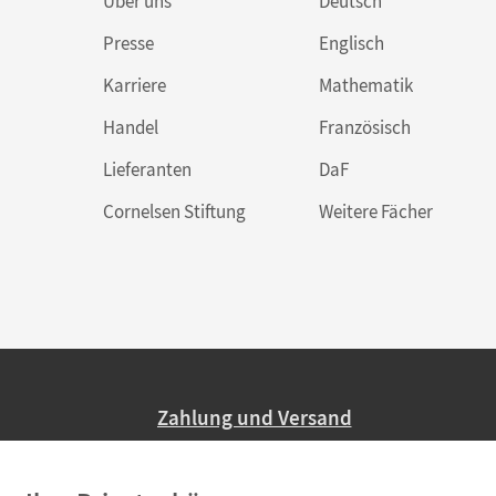
Über uns
Deutsch
Presse
Englisch
Karriere
Mathematik
Handel
Französisch
Lieferanten
DaF
Cornelsen Stiftung
Weitere Fächer
Zahlung und Versand
Nur 2,95 EUR Versandkosten in Deutsc