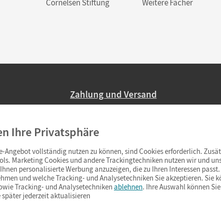
Cornelsen Stiftung
Weitere Fächer
Zahlung und Versand
Nur 2,95 EUR Versandkosten in Deutsc
en Ihre Privatsphäre
Ab 59,– EUR Bestellwert liefern wir ve
(Lieferung in 3–6 Tagen).
-Angebot vollständig nutzen zu können, sind Cookies erforderlich. Zusät
ols. Marketing Cookies und andere Trackingtechniken nutzen wir und uns
hnen personalisierte Werbung anzuzeigen, die zu Ihren Interessen passt. 
hmen und welche Tracking- und Analysetechniken Sie akzeptieren. Sie k
sowie Tracking- und Analysetechniken
ablehnen
. Ihre Auswahl können Sie
 später jederzeit aktualisieren