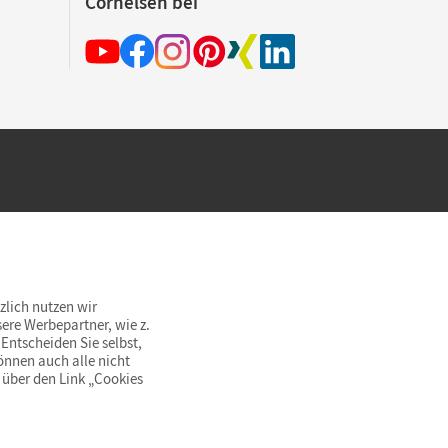
Cornelsen bei
hland beim Kauf im Cornelsen Onlineshop.
rsandkostenfrei innerhalb Deutschlands
zlich nutzen wir
ere Werbepartner, wie z.
Entscheiden Sie selbst,
önnen auch alle nicht
 über den Link „Cookies