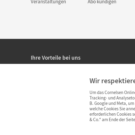
Veranstaltungen
Abo kündigen
Ihre Vorteile bei uns
20% Prüfnachlass für Lehrkräfte
Wir respektier
Persönliche Angebote für Lehrkräfte
Um das Cornelsen Online
Sicheres Einkaufen mit SSL-Verschlüsselung
Tracking- und Analyseto
B. Google und Meta, um I
Verlängerte
Widerrufsfrist
von 4 Wochen
welche Cookies Sie anne
erforderlichen Cookies 
& Co.“ am Ende der Seite
Schnelle und einfache Retourenabwicklung