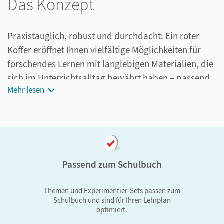
Das Konzept
Praxistauglich, robust und durchdacht: Ein roter
Koffer eröffnet Ihnen vielfältige Möglichkeiten für
forschendes Lernen mit langlebigen Materialien, die
sich im Unterrichtsalltag bewährt haben – passend
Mehr lesen
zum Schulbuch und zum Rahmenlehrplan.
Die funktional und qualitativ hochwertigen
Experimentiermaterialien beziehen sich jeweils auf
ein Thema des Lehrplans und stehen als Schüler-Set
oder als Demo-Experiment für Lehrkräfte zur
Passend zum Schulbuch
Verfügung.
Themen und Experimentier-Sets passen zum
Schulbuch und sind für Ihren Lehrplan
optimiert.