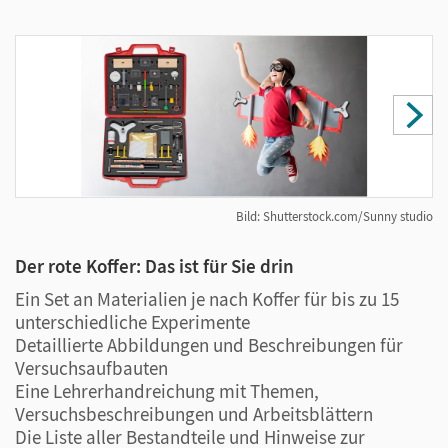
Einheiten optimiert auch zeitlich in den Unterricht
passen. Alle Materialien sind klar und übersichtlich
im Koffer angeordnet – so können Sie nach der
Stunde die Vollständigkeit mit einem Blick
überprüfen.
Bild: Shutterstock.com/Sunny studio
Der rote Koffer: Das ist für Sie drin
M
Ein Set an Materialien je nach Koffer für bis zu 15
M
unterschiedliche Experimente
b
Detaillierte Abbildungen und Beschreibungen für
S
Versuchsaufbauten
e
Eine Lehrerhandreichung mit Themen,
T
Versuchsbeschreibungen und Arbeitsblättern
A
Die Liste aller Bestandteile und Hinweise zur