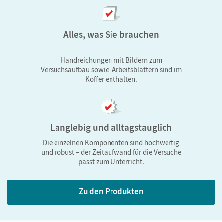
Thematische Klassensätze sind für 6 parallel
experimentierende Lerngruppen mit jeweils zwei bis
drei Schülerinnen und Schülern konzipiert. Enthalten
Alles, was Sie brauchen
sind:
Handreichungen mit Bildern zum
gedruckte, kopierbare Arbeitsblätter – auch
Versuchsaufbau sowie Arbeitsblättern sind im
Koffer enthalten.
editierbar – zum Download
Lehrerhandreichungen mit didaktisch-
methodischen Hinweisen
Tipps und Beispielauswertungen zu den
Langlebig und alltagstauglich
Versuchen
Die einzelnen Komponenten sind hochwertig
und robust – der Zeitaufwand für die Versuche
zusätzliche Materialien für individuelle Hilfen
passt zum Unterricht.
Die Klassensätze haben sich im Unterrichtsalltag
Zu den Produkten
bewährt: Die Versuche sind am Lehrplan orientiert
und sind so konzipiert, dass sie auf sinnvolle