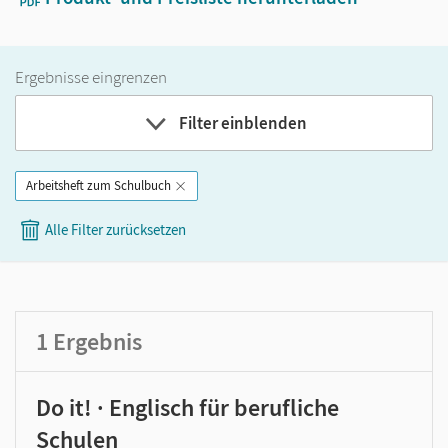
Ergebnisse eingrenzen
Filter einblenden
Arbeitsheft zum Schulbuch
Band
Alle Filter zurücksetzen
Klassenstufe
GER-Niveau
Produktart
1
Ergebnis
Do it! · Englisch für berufliche
Schulen