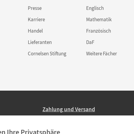
Presse
Englisch
Karriere
Mathematik
Handel
Französisch
Lieferanten
DaF
Cornelsen Stiftung
Weitere Fächer
Zahlung und Versand
Nur 2,95 EUR Versandkosten in Deutsc
en Ihre Privatsphäre