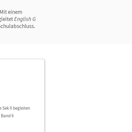
 Mit einem
leitet
English G
Schulabschluss.
 Sek II begleiten
u Band 6