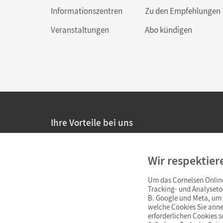
Informationszentren
Zu den Empfehlungen
Veranstaltungen
Abo kündigen
Ihre Vorteile bei uns
20% Prüfnachlass für Lehrkräfte
Wir respektier
Persönliche Angebote für Lehrkräfte
Um das Cornelsen Online
Sicheres Einkaufen mit SSL-Verschlüsselung
Tracking- und Analyseto
B. Google und Meta, um I
Verlängerte
Widerrufsfrist
von 4 Wochen
welche Cookies Sie anne
erforderlichen Cookies 