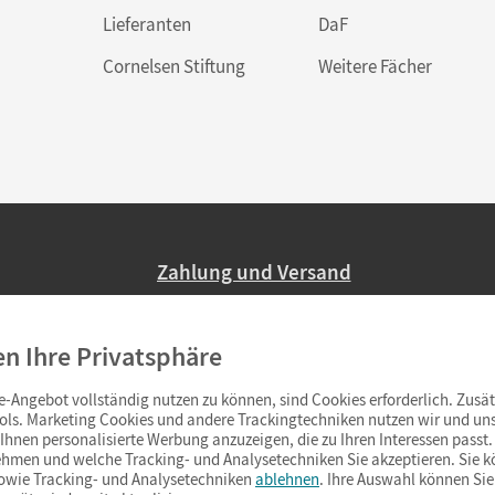
Lieferanten
DaF
Cornelsen Stiftung
Weitere Fächer
Zahlung und Versand
Nur 2,95 EUR Versandkosten in Deutsc
en Ihre Privatsphäre
Ab 59,– EUR Bestellwert liefern wir ve
(Lieferung in 3–6 Tagen).
-Angebot vollständig nutzen zu können, sind Cookies erforderlich. Zusät
ols. Marketing Cookies und andere Trackingtechniken nutzen wir und uns
hnen personalisierte Werbung anzuzeigen, die zu Ihren Interessen passt. 
hmen und welche Tracking- und Analysetechniken Sie akzeptieren. Sie k
sowie Tracking- und Analysetechniken
ablehnen
. Ihre Auswahl können Sie