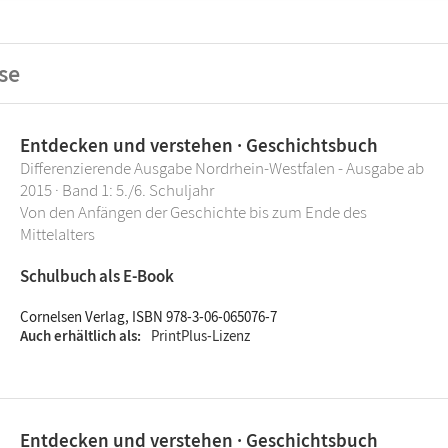
se
Entdecken und verstehen · Geschichtsbuch
Differenzierende Ausgabe Nordrhein-Westfalen - Ausgabe ab
2015 · Band 1: 5./6. Schuljahr
Von den Anfängen der Geschichte bis zum Ende des
Mittelalters
Schulbuch als E-Book
Cornelsen Verlag, ISBN 978-3-06-065076-7
Auch erhältlich als
PrintPlus-Lizenz
Entdecken und verstehen · Geschichtsbuch