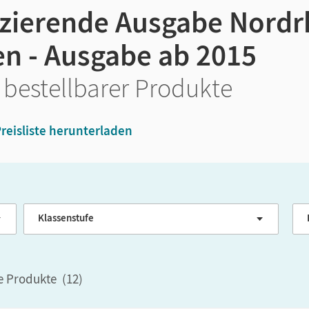
nzierende Ausgabe Nordr
en - Ausgabe ab 2015
 bestellbarer Produkte
reisliste herunterladen
Klassenstufe
G
le Produkte
(
12
)