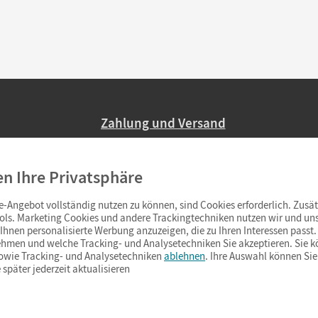
Zahlung und Versand
Nur 2,95 EUR Versandkosten in Deutsc
en Ihre Privatsphäre
Ab 59,– EUR Bestellwert liefern wir ve
(Lieferung in 3–6 Tagen).
-Angebot vollständig nutzen zu können, sind Cookies erforderlich. Zusät
ols. Marketing Cookies und andere Trackingtechniken nutzen wir und uns
hnen personalisierte Werbung anzuzeigen, die zu Ihren Interessen passt. 
hmen und welche Tracking- und Analysetechniken Sie akzeptieren. Sie k
sowie Tracking- und Analysetechniken
ablehnen
. Ihre Auswahl können Sie
 später jederzeit aktualisieren