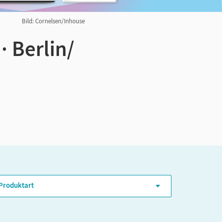
Bild: Cornelsen/Inhouse
· Berlin/
ER-Niveau
Produktart