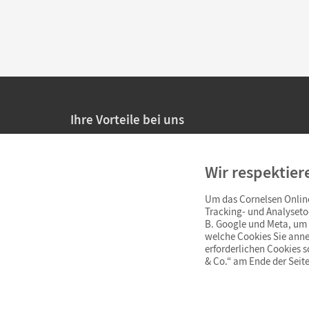
Ihre Vorteile bei uns
20% Prüfnachlass für Lehrkräfte
Wir respektier
Persönliche Angebote für Lehrkräfte
Um das Cornelsen Online
Sicheres Einkaufen mit SSL-Verschlüsselung
Tracking- und Analyseto
B. Google und Meta, um I
Verlängerte
Widerrufsfrist
von 4 Wochen
welche Cookies Sie anne
erforderlichen Cookies 
& Co.“ am Ende der Seite
Schnelle und einfache Retourenabwicklung