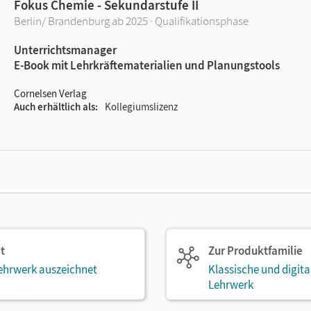
Fokus Chemie - Sekundarstufe II
Berlin/ Brandenburg ab 2025 · Qualifikationsphase
Unterrichtsmanager
E-Book mit Lehrkräftematerialien und Planungstools
Cornelsen Verlag
Auch erhältlich als
Kollegiumslizenz
t
Zur Produktfamilie
ehrwerk auszeichnet
Klassische und digit
Lehrwerk