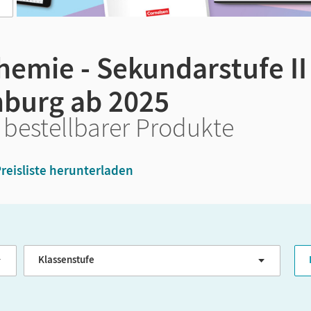
emie - Sekundarstufe II 
burg ab 2025
 bestellbarer Produkte
reisliste herunterladen
Klassenstufe
G