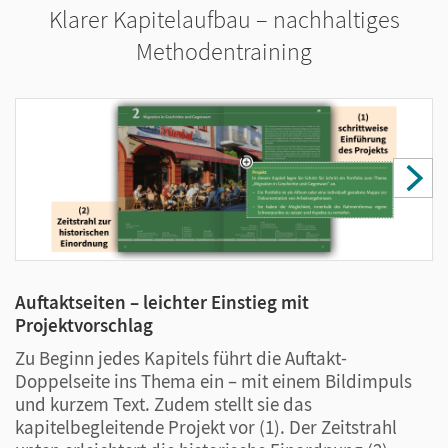
weiterführenden Aufgabenstellungen zu
Klarer Kapitelaufbau – nachhaltiges
unterschiedlichen Aspekten des jeweiligen
Methodentraining
Kapitel-Themas.
Noch anschaulicher: Mit kapitelbegleitenden
Projektvorschlägen
verstehen Ihre Schülerinnen
und Schüler besser, welchen Einfluss
geschichtliche und politische Ereignisse auf die
Gesellschaft haben.
Methodenkompetenz aufbauen
Auftaktseiten – leichter Einstieg mit
T
Die Basis des Unterrichts: Ihre Schülerinnen und
Projektvorschlag
D
Schüler lernen, vielfältige Quellen zu analysieren
Zu Beginn jedes Kapitels führt die Auftakt-
K
und sich dabei mit aktuellen Fragestellungen
Doppelseite ins Thema ein – mit einem Bildimpuls
A
auseinanderzusetzen. In jedem Kapitel sorgen
und kurzem Text. Zudem stellt sie das
D
Methodenseiten dafür, dass Ihre Lernenden die
kapitelbegleitende Projekt vor (1). Der Zeitstrahl
w