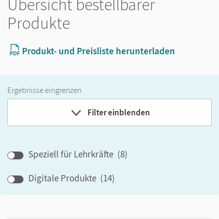
Übersicht bestellbarer
Produkte
Produkt- und Preisliste herunterladen
Ergebnisse eingrenzen
Filter einblenden
Band
Speziell für Lehrkräfte
(
8
)
Klassenstufe
Digitale Produkte
(
14
)
GER-Niveau
Produktart