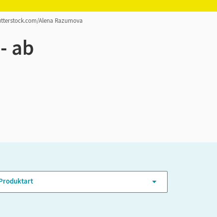
hutterstock.com/Alena Razumova
- ab
ER-Niveau
Produktart