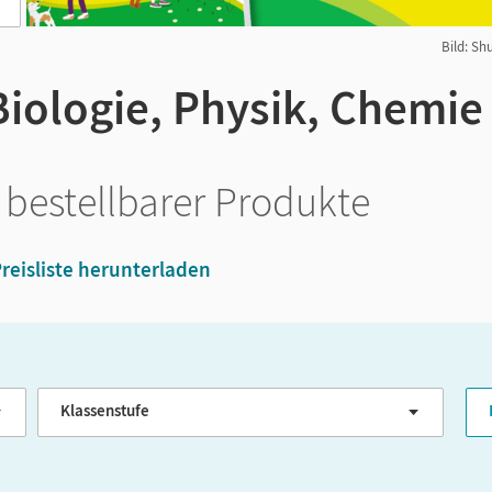
Bild: S
 Biologie, Physik, Chemie 
 bestellbarer Produkte
reisliste herunterladen
Klassenstufe
G