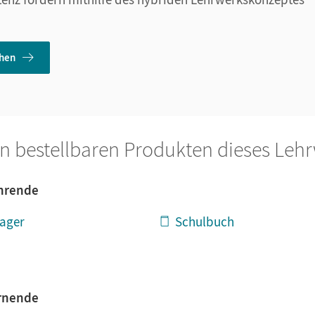
ehen
n bestellbaren Produkten dieses Leh
ehrende
ager
Schulbuch
ernende