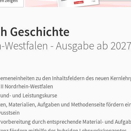
en zeigen
h Geschichte
-Westfalen - Ausgabe ab 202
emeneinheiten zu den Inhaltsfeldern des neuen Kernlehr
II Nordrhein-Westfalen
rund- und Leistungskurse
n, Materialien, Aufgaben und Methodenseite fördern ein 
usstsein
urvorbereitung durch entsprechende Material- und Aufg
nz fördern mithilfe des hybriden Lehrwerkskonzeptes