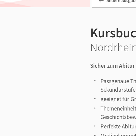
Andere Ausgab
Kursbuc
Nordrhein
Sicher zum Abitur
Passgenaue Th
Sekundarstufe 
geeignet für G
Themeneinheite
Geschichtsbew
Perfekte Abit
Medienkompete