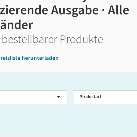
zierende Ausgabe · Alle
länder
 bestellbarer Produkte
reisliste herunterladen
GER-Niveau
Produktart