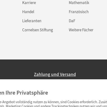
Karriere
Mathematik
Handel
Französisch
Lieferanten
DaF
Cornelsen Stiftung
Weitere Fächer
Zahlung und Versand
Nur 2,95 EUR Versandkosten in Deutsc
en Ihre Privatsphäre
Ab 59,– EUR Bestellwert liefern wir ve
(Lieferung in 3–6 Tagen).
-Angebot vollständig nutzen zu können, sind Cookies erforderlich. Zusät
ols. Marketing Cookies und andere Trackingtechniken nutzen wir und uns