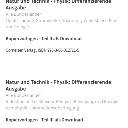
Natur und Technik - Physik: Differenzierende
Ausgabe
Alle Bundesländer
Optik - Ladung, Stromstärke, Spannung, Widerstand - Kraft
und Energie
Kopiervorlagen - Teil II als Download
Cornelsen Verlag, ISBN 978-3-06-012711-5
Natur und Technik - Physik: Differenzierende
Ausgabe
Alle Bundesländer
Induktion und elektrische Energie - Bewegung und Energie -
Kernphysik - Informationsübertragung
Kopiervorlagen - Teil III als Download