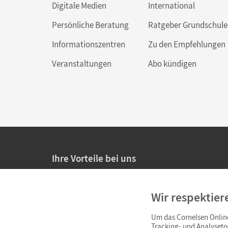
Digitale Medien
International
Persönliche Beratung
Ratgeber Grundschule
Informationszentren
Zu den Empfehlungen
Veranstaltungen
Abo kündigen
Ihre Vorteile bei uns
20% Prüfnachlass für Lehrkräfte
Wir respektier
Persönliche Angebote für Lehrkräfte
Um das Cornelsen Online
Sicheres Einkaufen mit SSL-Verschlüsselung
Tracking- und Analyseto