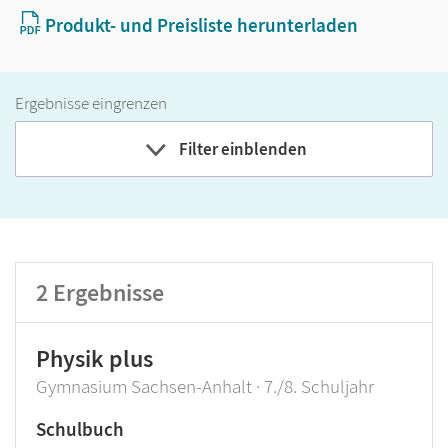
Produkt- und Preisliste herunterladen
Ergebnisse eingrenzen
Filter einblenden
Band
Klassenstufe
2
Ergebnisse
GER-Niveau
Produktart
Physik plus
Gymnasium Sachsen-Anhalt · 7./8. Schuljahr
Schulbuch